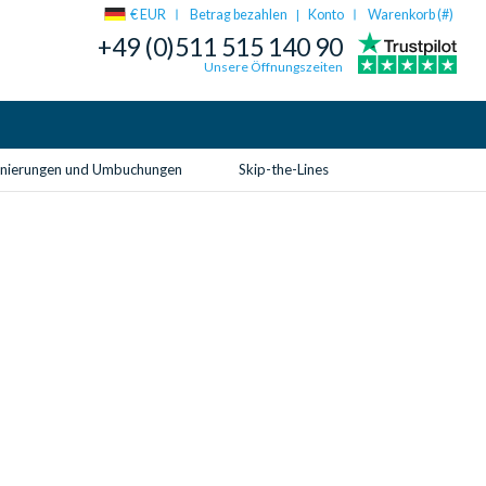
€ EUR
Betrag bezahlen
Konto
Warenkorb (
#
)
|
+49 (0)511 515 140 90
Unsere Öffnungszeiten
rnierungen und Umbuchungen
Skip-the-Lines