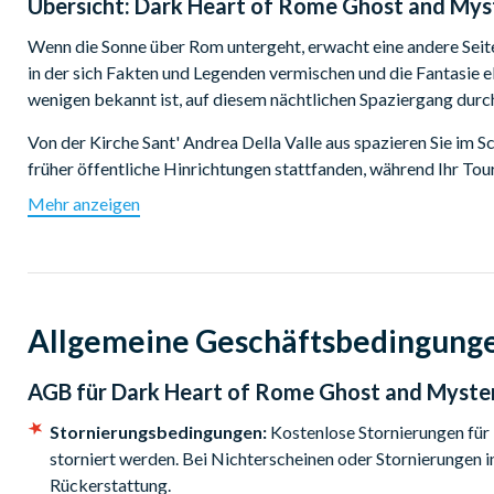
Übersicht:
Dark Heart of Rome Ghost and Mys
Wenn die Sonne über Rom untergeht, erwacht eine andere Seite 
in der sich Fakten und Legenden vermischen und die Fantasie 
wenigen bekannt ist, auf diesem nächtlichen Spaziergang durch
Von der Kirche Sant' Andrea Della Valle aus spazieren Sie im
früher öffentliche Hinrichtungen stattfanden, während Ihr To
Geheimnisse der Ewigen Stadt auf höchst unterhaltsame und 
Mehr anzeigen
Gehen Sie den Corso Vittorio Emanuele II entlang und über di
wird. Sehen Sie die Engelsburg, in der sich das Mausoleum des H
ersten Planungsprojekte im Rom der Renaissance.
Allgemeine Geschäftsbedingung
Hören Sie aufmerksam zu, wenn Sie unterwegs schaurige Gesch
dass Sie die Ewige Stadt nie wieder in demselben Licht sehen 
AGB für
Dark Heart of Rome Ghost and Myste
Beginn der Tour:
Stornierungsbedingungen:
Kostenlose Stornierungen für
21:15 Uhr.
storniert werden. Bei Nichterscheinen oder Stornierungen i
Rückerstattung.
Dauer: