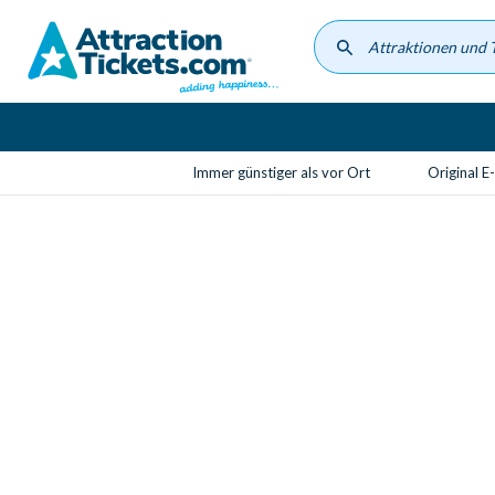
Skip
to
main
content
Immer günstiger als vor Ort
Original E