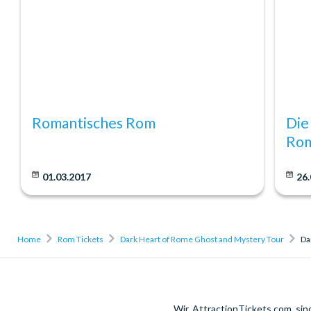
Romantisches Rom
Die
Ro
01.03.2017
26.
Home
Rom Tickets
Dark Heart of Rome Ghost and Mystery Tour
Da
Wir, AttractionTickets.com, si