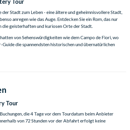
tery Tour
der Stadt zum Leben - eine ältere und geheimnisvollere Stadt,
ebenso anregen wie das Auge. Entdecken Sie ein Rom, das nur
 die geisterhaften und kuriosen Orte der Stadt.
 Schatten von Sehenswürdigkeiten wie dem Campo de Fiori, wo
ur-Guide die spannendsten historischen und übernatürlichen
informative Weise zum Leben erweckt.
e Piazza Farnese, die von Brunnen aus Granitbecken dominiert
adrian befindet, und gehen Sie die Via Giulia hinunter, eines der
en
ichten und haarsträubende Legenden hören, die dazu führen,
werden.
ry Tour
 Buchungen, die 4 Tage vor dem Tourdatum beim Anbieter
nnerhalb von 72 Stunden vor der Abfahrt erfolgt keine