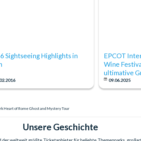
 6 Sightseeing Highlights in
EPCOT Inter
m
Wine Festiva
ultimative G
02.2016
09.06.2025
rk Heart of Rome Ghost and Mystery Tour
Unsere Geschichte
nd der weltweit größte Ticketanbieter für beliebte Themenparks, großar