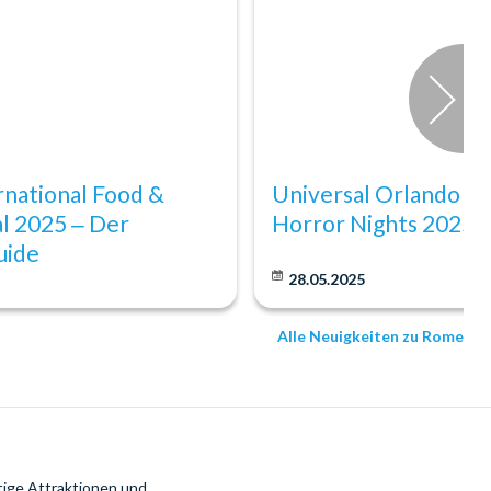
national Food &
Universal Orlando H
l 2025 ‒ Der
Horror Nights 2025
uide
28.05.2025
Alle Neuigkeiten zu Rome
tige Attraktionen und