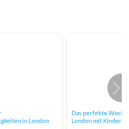
r
Das perfekte Woche
gkeiten in London
London mit Kindern