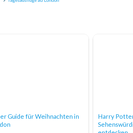
er Guide für Weihnachten in
Harry Potte
don
Sehenswürdi
entdecken