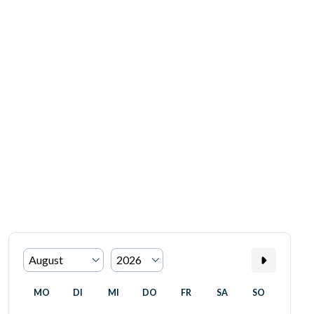
MO
DI
MI
DO
FR
SA
SO