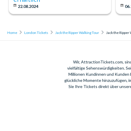
22.08.2024
06.
Home
London Tickets
Jack the Ripper Walking Tour
Jack the Ripper
Wir, AttractionTickets.com, si
vielfältige Sehenswürdigkeiten. S
Millionen Kundinnen und Kunden 
glückliche Momente hinzuzufügen, i
Sie Ihre Tickets direkt über unse