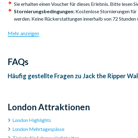
Spielen Sie Detektiv während dieser interessanten und doch
Sie erhalten einen Voucher für dieses Erlebnis. Bitte lesen Si
die Opfer, Verdächtigen und die Geschichte hinter dem unbek
Stornierungsbedingungen:
Kostenlose Stornierungen für
Rundgang.
werden. Keine Rückerstattungen innerhalb von 72 Stunden
Beginn der Tour:
Mehr anzeigen
18:00 Uhr. Zusätzliche Tour um 15:30 Uhr zwischen April und
Dauer:
FAQs
1.5 Stunden.
Häufig gestellte Fragen zu
Jack the Ripper Wal
London Attraktionen
London Highlights
London Mehrtagespässe
Tickets für Sehenswürdigkeiten