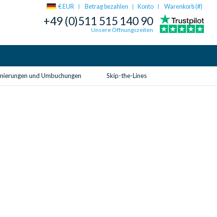
€ EUR
Betrag bezahlen
Konto
Warenkorb (
#
)
|
+49 (0)511 515 140 90
Unsere Öffnungszeiten
rnierungen und Umbuchungen
Skip-the-Lines