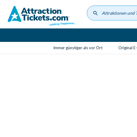
Skip
to
main
content
Immer günstiger als vor Ort
Original E