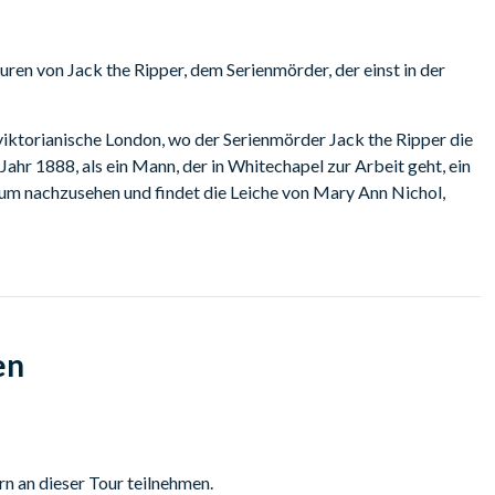
uren von Jack the Ripper, dem Serienmörder, der einst in der
 viktorianische London, wo der Serienmörder Jack the Ripper die
ahr 1888, als ein Mann, der in Whitechapel zur Arbeit geht, ein
, um nachzusehen und findet die Leiche von Mary Ann Nichol,
en Morden und löste eine der berühmtesten Menschenjagden der
he Ripper durch Whitechapel im Osten Londons hinterlassen hat,
anden. Die Tour beginnt am Traders Gate, wo Sie Ihrem Tour-
wo sowohl Elizabeth Stride als auch Catherine Eddowes
en
weis zur Lösung des Falles Jack the Ripper zu finden ist.
üchtigten Hanbury Street ankommen, wo die grausam
n an dieser Tour teilnehmen.