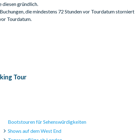
 morbiden Wanderung: Wer war Jack the Ripper? Entdecken Sie
e diesen gründlich.
annten Mörder auf diesem unheilvollen und unterhaltsamen
 Buchungen, die mindestens 72 Stunden vor Tourdatum storniert
 vor Tourdatum.
 Oktober.
king Tour
Bootstouren für Sehenswürdigkeiten
Shows auf dem West End
Tagesausflüge ab London