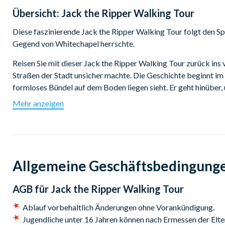
Übersicht:
Jack the Ripper Walking Tour
Diese faszinierende Jack the Ripper Walking Tour folgt den Sp
Gegend von Whitechapel herrschte.
Reisen Sie mit dieser Jack the Ripper Walking Tour zurück ins
Straßen der Stadt unsicher machte. Die Geschichte beginnt im J
formloses Bündel auf dem Boden liegen sieht. Er geht hinüber
ermordet auf grausamste Weise. Dies war der erste von viel
Mehr anzeigen
Welt aus.
Bei dieser Tour folgen Sie der schattenhaften Spur, die Jack t
und stoßen auf die Orte, an denen die grausamen Morde stattf
Guide zur Aldgate High Street und zum Mitre Square folgen, 
Allgemeine Geschäftsbedingung
ermordet wurden.
Weiter geht es zur Goulston Street, wo der wohl wichtigste Hin
AGB für
Jack the Ripper Walking Tour
Durchqueren Sie die Commerical Street, bevor Sie in der ber
Ablauf vorbehaltlich Änderungen ohne Vorankündigung.
verstümmelte Leiche von Anne Chapman gefunden wurde.
Jugendliche unter 16 Jahren können nach Ermessen der Elter