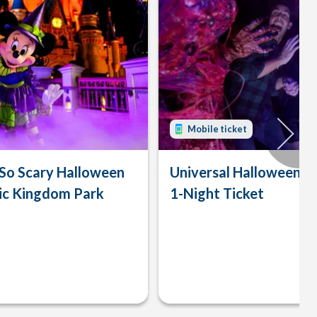
Mobile ticket
 So Scary Halloween
Universal Halloween H
ic Kingdom Park
1-Night Ticket