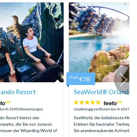
From
€78
lando Resort
SeaWorld® Orlando T
4.6
Sterne:
t durch 33930 Bewertungen
Unabhängig verifiziert durch 6537 Be
do Resort bietet vier
SeaWorld, der beliebteste Meere
parks, die Sie von Jurassic
Erleben Sie hautnahe Tierbegeg
nteuer der Wizarding World of
Sie atemberaubende Achterbahne
...