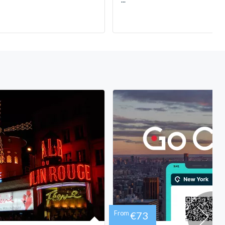
From
€73