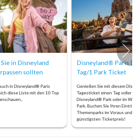
 Sie in Disneyland
Disneyland® Paris Dat
erpassen sollten
Tag/1 Park Ticket
uch in Disneyland® Paris
Genießen Sie mit diesem Disney
 sich diese Liste mit den 10 Top
Tagesticket einen Tag voller Zau
 anschauen..
Disneyland® Park oder im Walt 
Park. Buchen Sie Ihren Eintritt i
Themenparks im Voraus und sich
günstigsten Ticketpreis!