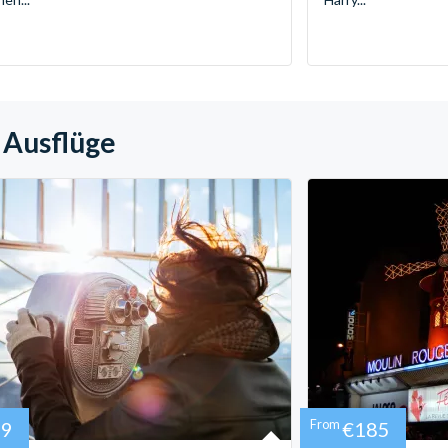
 Ausflüge
39
From
€185