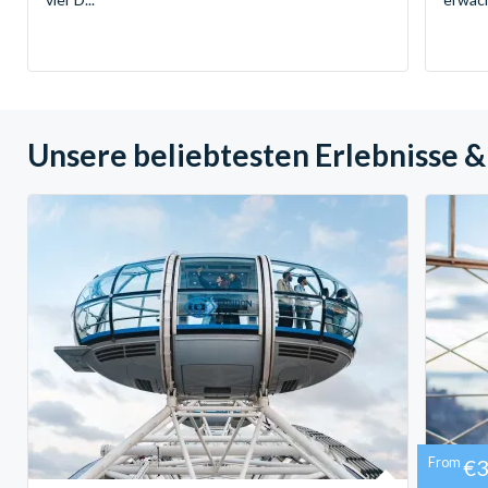
Unsere beliebtesten Erlebnisse &
From
€