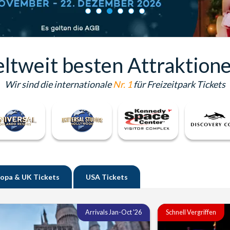
eltweit besten Attraktion
Wir sind die internationale
Nr. 1
für Freizeitpark Tickets
ropa & UK
Tickets
USA
Tickets
Arrivals Jan-Oct '26
Schnell Vergriffen