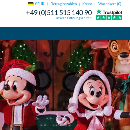
€ EUR
Betrag bezahlen
Konto
Warenkorb (
0
)
|
+49 (0)511 515 140 90
Unsere Öffnungszeiten