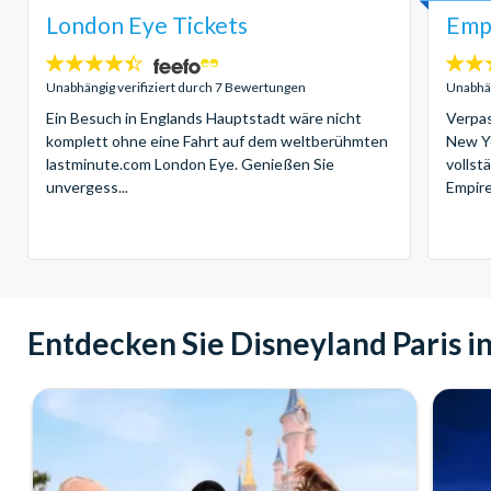
London Eye Tickets
Empi
4.4
4.7
Sterne:
Sterne
Unabhängig verifiziert durch 7 Bewertungen
Unabhän
Ein Besuch in Englands Hauptstadt wäre nicht
Verpas
komplett ohne eine Fahrt auf dem weltberühmten
New Yo
lastminute.com London Eye. Genießen Sie
vollst
unvergess...
Empire 
Entdecken Sie Disneyland Paris i