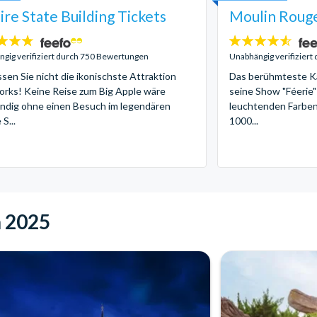
re State Building Tickets
Moulin Rouge
4.5
:
Sterne:
gig verifiziert durch 750 Bewertungen
Unabhängig verifizier
sen Sie nicht die ikonischste Attraktion
Das berühmteste Ka
rks! Keine Reise zum Big Apple wäre
seine Show "Féerie"
ändig ohne einen Besuch im legendären
leuchtenden Farben
S...
1000...
n 2025