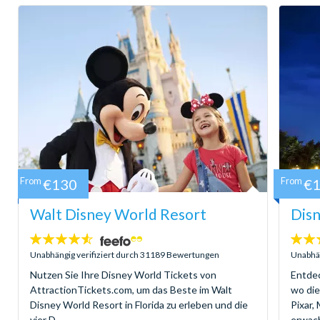
From
€130
From
€
Walt Disney World Resort
Disn
4.5
4.6
Sterne:
Sterne
Unabhängig verifiziert durch 31189 Bewertungen
Unabhän
Nutzen Sie Ihre Disney World Tickets von
Entdec
AttractionTickets.com, um das Beste im Walt
wo di
Disney World Resort in Florida zu erleben und die
Pixar,
vier D...
erwach