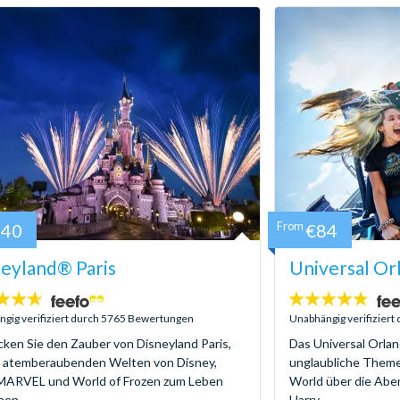
140
From
€84
eyland® Paris
Universal Or
4.7
:
Sterne:
gig verifiziert durch 5765 Bewertungen
Unabhängig verifizier
ken Sie den Zauber von Disneyland Paris,
Das Universal Orlan
e atemberaubenden Welten von Disney,
unglaubliche Themen
 MARVEL und World of Frozen zum Leben
World über die Abe
en...
Harry...