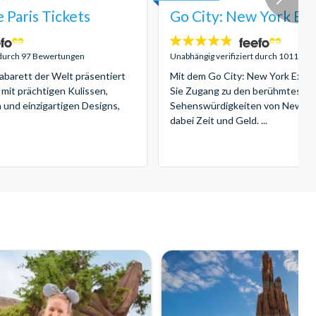
 Paris Tickets
Go City: New York Exp
4.7
Sterne:
t durch 97 Bewertungen
Unabhängig verifiziert durch 1011 Be
barett der Welt präsentiert
Mit dem Go City: New York Explo
 mit prächtigen Kulissen,
Sie Zugang zu den berühmteste
 und einzigartigen Designs,
Sehenswürdigkeiten von New Yo
dabei Zeit und Geld. ...