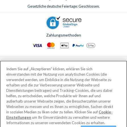
Gesetzliche deutsche Feiertage: Geschlossen.
Zahlungsmethoden
© AttractionTickets.com 2002 - 2026
Eingetragener Firmensitz: 2nd Floor Nucleus House, 2 Lower Mortlake Road,
Indem Sie auf „Akzeptieren“ klicken, erklären Sie sich
Richmond, United Kingdom, TW9 2JA.
einverstanden mit der Nutzung von analytischen Cookies (die
AttractionTickets.com is a trading name of Attraction Tickets LTD, who are
verwendet werden, um Einblicke in die Nutzung der Webseite zu
the owners of UK Trademark Registration Nos. 3427114 and 3427117.
erhalten und die zur Verbesserung unserer Webseite und
Registered in England with registered number 4390984 and VAT Number
Dienstleistungen beitragen) und Tracking-Cookies, die uns dabei
795922965.
helfen, zu entscheiden, welche Produkte wir Ihnen auf und
außerhalb unserer Webseite zeigen, die Besucherzahlen unserer
Webseiten zu messen und es Ihnen zu ermöglichen, Sachen direkt
in sozialen Medien zu liken oder zu teilen. Klicken Sie auf
Cookie-
Einstellungen
um Ihr Einverständnis zu verwalten und weitere
Informationen zu unseren verwendeten Cookies zu erhalten.