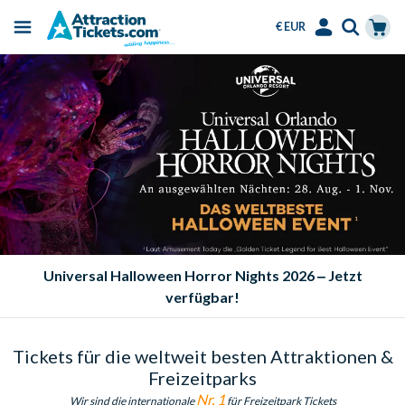
€ EUR
Menu
Skip
Select
Accounts
Cart
to
Language
Menu
main
content
Kostenloses Essen in SeaWorld Parks!
Tickets für die weltweit besten Attraktionen &
Freizeitparks
Nr. 1
Wir sind die internationale
für Freizeitpark Tickets