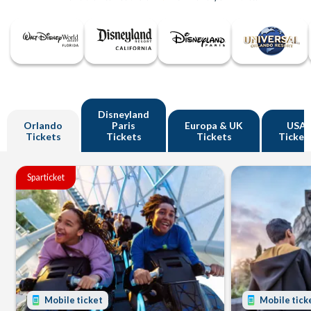
Disneyland
Orlando
Paris
Europa & UK
USA
Tickets
Tickets
Tickets
Ticket
Sparticket
Mobile ticket
Mobile tick