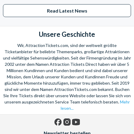
Sie benötigen Hilfe bei Ihrer Urlaubsplanung? Rufen Sie uns einfach
an. Wir beraten Sie gerne bei der Auswahl Ihrer individuellen
Read Latest News
Ticketkombination!
Wir freuen uns auf Ihren Anruf!
Unsere Geschichte
Wir, AttractionTickets.com, sind der weltweit größte
Ticketanbieter für beliebte Themenparks, großartige Attraktionen
und vielfältige Sehenswürdigkeiten. Seit der Firmengründung im Jahr
2002 unter dem Namen Attraction Tickets Direct haben wir über 5
Millionen Kundinnen und Kunden bedient und sind dabei unserer
Mission, dem Urlaub unserer Kunden und Kundinnen Freude und
glückliche Momente hinzuzufügen, immer treu geblieben. Seit 2019
sind wir unter dem Namen AttractionTickets.com bekannt. Buchen
Sie Ihre Tickets direkt über unsere Website oder lassen Sie sich von
unserem ausgezeichneten Service Team telefonisch beraten.
Mehr
lesen...
Facebook
Instagram
YouTube
Newsletter bestellen