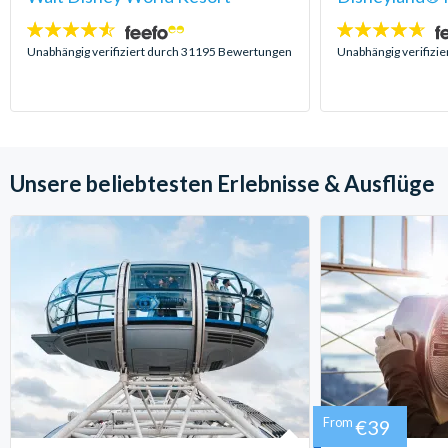
4.5
4.6
Sterne:
Sterne:
Unabhängig verifiziert durch 31195 Bewertungen
Unabhängig verifizi
Unsere beliebtesten Erlebnisse & Ausflüge
From
€39