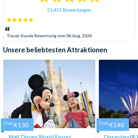
51,421 Bewertungen
5
Sterne:
Treuer Kunde
Bewertung vom
06 Aug, 2026
Unsere beliebtesten Attraktionen
From
€130
From
€140
Walt Disney World Resort
Disneyland® P