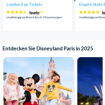
London Eye Tickets
Empire State B
4.4
4.7
Sterne:
Sterne:
Unabhängig verifiziert durch 7 Bewertungen
Unabhängig verifizi
Entdecken Sie Disneyland Paris in 2025