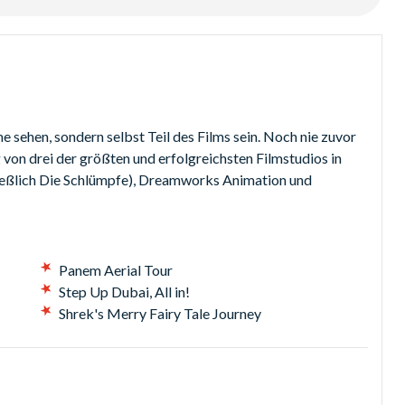
TE™ Dubai, BOLLYWOOD PARKS™ Dubai, LEGOLAND® Dubai
 Tickets vor Ort derzeit nicht verfügbar.
ie physische Distanzierung zu ermöglichen und ein sicheres
 sehen, sondern selbst Teil des Films sein. Noch nie zuvor
rk ist donnerstags bis sonntags geöffnet.
 von drei der größten und erfolgreichsten Filmstudios in
ießlich Die Schlümpfe), Dreamworks Animation und
Panem Aerial Tour
Step Up Dubai, All in!
Shrek's Merry Fairy Tale Journey