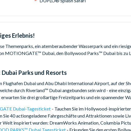
DUPLO® Splash Safari
iges Erlebnis!
sse Themenparks, ein atemberaubender Wasserpark und ein riesige
 Von MOTIONGATE™ Dubai, den Bollywood Parks™ Dubai bis z
:
Dubai Parks und Resorts
Flughafen Dubai und Abu Dhabi International Airport, auf der She
welche durch Riverland™ Dubai angebunden sein wird - eine einzig
 erwarten Sie drei großartige Freizeitparks und ein spannender W
TE Dubai-Tagesticket
- Tauchen Sie im Hollywood-inspirier
en Sie 40 actiongeladene Fahrgeschäfte und Attraktionen sowie Liv
r Welt inspiriert wurden: DreamWorks Animation, Columbia Pictu
D PARKS™ Dubai Tagesticket
- Erkunden Sie den ersten Bolly