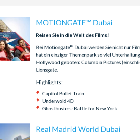
Voraus für garantierten Eintritt - alle Gäste, die MOTIONGA
esitz eines gültigen Tickets sein, um Eintritt zu erhalten; Walk-up
MOTIONGATE™ Dubai
hrgeschäfte, Restaurants und Geschäfte, ist derzeit begrenzt, um d
Reisen Sie in die Welt des Films!
chrieben.
Bei Motiongate™ Dubai werden Sie nicht nur Filme
GOLAND® Dubai sind täglich geöffnet; LEGOLAND® Water Pa
hat ein einziger Themenpark so viel Unterhaltung
Hollywood geboten: Columbia Pictures (einschl
Lionsgate.
Highlights:
Capitol Bullet Train
Underwold 4D
Ghostbusters: Battle for New York
Real Madrid World Dubai