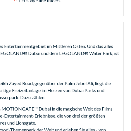
LEGO® Slide Racers
s Entertainmentgebiet im Mittleren Osten. Und das alles
u LEGOLAND® Dubai und dem LEGOLAND® Water Park, ist
ikh Zayed Road, gegenüber der Palm Jebel Ali, liegt die
artige Freizeitanlage im Herzen von Dubai Parks und
asserpark. Dazu zählen:
ten MOTIONGATE™ Dubai in die magische Welt des Films
e-Entertainment-Erlebnisse, die von drei der größten
res und Lionsgate.
wood-Themenpark der Welt und erleben Sie alles - von