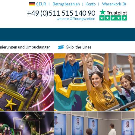
€ EUR
Betrag bezahlen
Konto
Warenkorb (
0
)
|
+49 (0)511 515 140 90
Unsere Öffnungszeiten
rnierungen und Umbuchungen
Skip-the-Lines