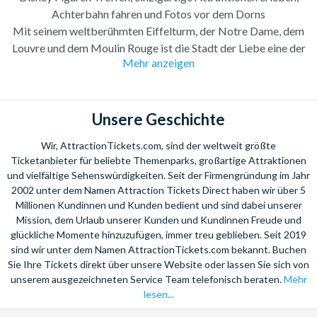
Achterbahn fahren und Fotos vor dem Dorns
Mit seinem weltberühmten Eiffelturm, der Notre Dame, dem
Louvre und dem Moulin Rouge ist die Stadt der Liebe eine der
Mehr anzeigen
beliebtesten Destinationen weltweit. Mit den Paris Angeboten
von AttractionTickets.com wird Ihnen in Paris garantiert nicht
langweilig werden. Die bunte Auswahl an Sightseeing Tickets,
Exkursionen und Shows sowie
Disney Paris Tickets
ist so
Unsere Geschichte
vielfältig, dass Sie hier unvergessliche Tage verbringen können
Wir, AttractionTickets.com, sind der weltweit größte
und einen einzigartigen
Paris Urlaub
haben werden!
Ticketanbieter für beliebte Themenparks, großartige Attraktionen
Paris Sehenswürdigkeiten
und vielfältige Sehenswürdigkeiten. Seit der Firmengründung im Jahr
2002 unter dem Namen Attraction Tickets Direct haben wir über 5
Der Eiffelturm
Millionen Kundinnen und Kunden bedient und sind dabei unserer
Mission, dem Urlaub unserer Kunden und Kundinnen Freude und
Ein
Foto vor dem Eiffelturm
ist für die meisten Paris
glückliche Momente hinzuzufügen, immer treu geblieben. Seit 2019
Besucher und Besucherinnen ein Muss - nicht umsonst gilt der
sind wir unter dem Namen AttractionTickets.com bekannt. Buchen
berühmte von Gustave Eiffel entworfene Turm als das am
Sie Ihre Tickets direkt über unsere Website oder lassen Sie sich von
unserem ausgezeichneten Service Team telefonisch beraten.
Mehr
meisten Fotografierte Gebäude der Welt. Aber ein Abstecher
lesen...
zu der eisernen Lady lohnt sich nicht nur für das obligatorische
Foto: Auf dem Champ de Mars, dem Feld vor dem Eiffelturm