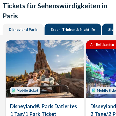
Tickets für Sehenswürdigkeiten in
Paris
Disneyland Paris
Essen, Trinken & Nightlife
Sigh
Am Beliebtesten
Mobile ticket
Mobile tick
Disneyland® Paris Datiertes
Disneyland
1 Tag/1 Park Ticket
2 Tage/2 P