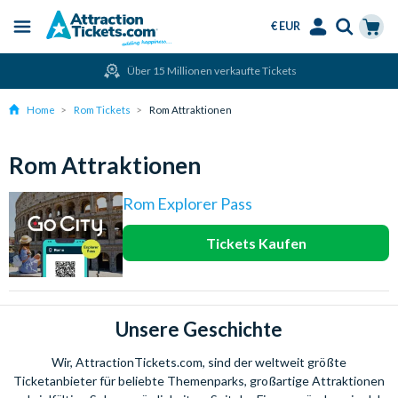
€ EUR
Menu
Skip
Select
Accounts
Cart
Über 15 Millionen verkaufte Tickets
to
Language
Menu
main
Home
Rom Tickets
Rom Attraktionen
content
Rom Attraktionen
Rom Explorer Pass
Tickets Kaufen
Unsere Geschichte
Wir, AttractionTickets.com, sind der weltweit größte
Ticketanbieter für beliebte Themenparks, großartige Attraktionen