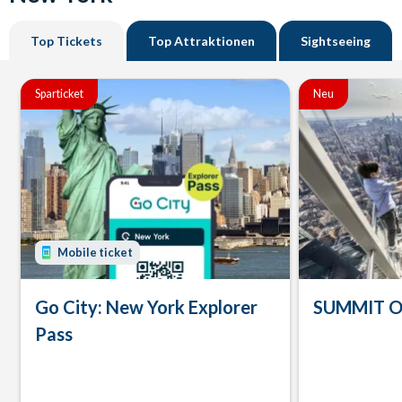
Top Tickets
Top Attraktionen
Sightseeing
Sparticket
Neu
Mobile ticket
Go City: New York Explorer
SUMMIT On
Pass