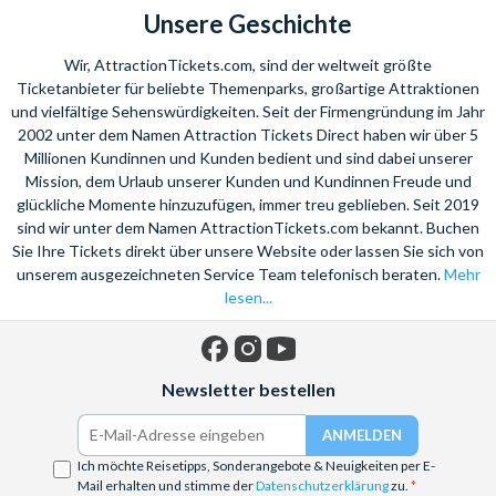
Das Empire State Building, Top of the Rock, die
Unsere Geschichte
Freiheitsstatue, unzählige Museen, Madame Tussauds, und und
und... Attraction Tickets Direct bietet Ihnen eine große
Wir, AttractionTickets.com, sind der weltweit größte
Auswahl an Tickets, Mehrtagespässen und Ausflügen, aus der
Ticketanbieter für beliebte Themenparks, großartige Attraktionen
Sie Ihr individuelles New York Sightseeing Programm ganz
und vielfältige Sehenswürdigkeiten. Seit der Firmengründung im Jahr
2002 unter dem Namen Attraction Tickets Direct haben wir über 5
bequem vor Ihrer Abreise zusammenstellen können.
Millionen Kundinnen und Kunden bedient und sind dabei unserer
New York zu Fuß, New York mit dem Bus,
New York aus der
Mission, dem Urlaub unserer Kunden und Kundinnen Freude und
Luft,
New York mit dem Boot, - bei uns haben Sie die Auswahl.
glückliche Momente hinzuzufügen, immer treu geblieben. Seit 2019
Aber auch Tickets für einzelne Attraktionen finden Sie bei
sind wir unter dem Namen AttractionTickets.com bekannt. Buchen
Sie Ihre Tickets direkt über unsere Website oder lassen Sie sich von
uns.
Egal, ob Sie nach einer geführten Tour suchen oder die
unserem ausgezeichneten Service Team telefonisch beraten.
Mehr
Stadt auf eigene Faust erkunden möchten - hier werden Sie
lesen...
garantiert fündig und sparen dabei Zeit und Geld.
Facebook
Instagram
YouTube
Newsletter bestellen
Ich möchte Reisetipps, Sonderangebote & Neuigkeiten per E-
Mail erhalten und stimme der
Datenschutzerklärung
zu.