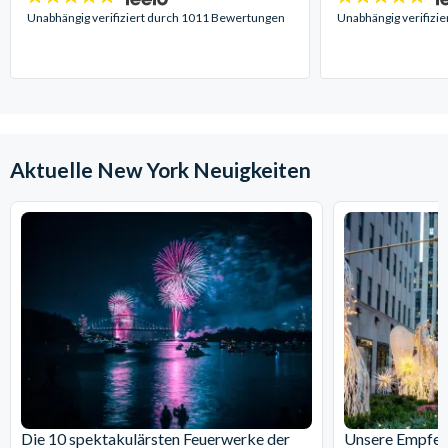
Sterne:
Sterne:
Unabhängig verifiziert durch 1011 Bewertungen
Unabhängig verifizi
Aktuelle New York Neuigkeiten
Die 10 spektakulärsten Feuerwerke der
Unsere Empfehl