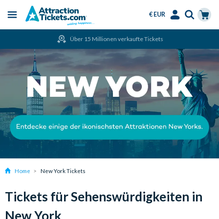
€ EUR
Menu
Skip
Select
Accounts
Cart
Über 15 Millionen verkaufte Tickets
to
Language
Menu
main
content
Home
New York Tickets
Tickets für Sehenswürdigkeiten in
New York