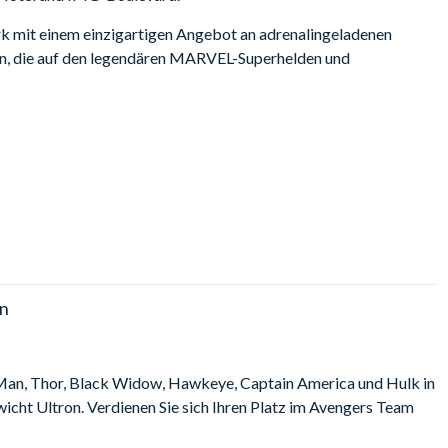
 mit einem einzigartigen Angebot an adrenalingeladenen
n, die auf den legendären MARVEL-Superhelden und
lienunterhaltung in Dubais wachsende Freizeitindustrie und
 epischen Abenteuerzonen an einem Ort.
Sie die Ticket-Option mit Fastpass, um die Warteschlangen an
Auswahl:
ionen
außer
Haunted Hotel.
on
mitierter Zutritt zu allen Attraktionen, plus EINEN Fastpass-
 Man, Thor, Black Widow, Hawkeye, Captain America und Hulk in
cht Ultron. Verdienen Sie sich Ihren Platz im Avengers Team
bis 22:00 Uhr / Freitag bis Sonntag von 12:00 bis 23:00 Uhr
gen unterliegen.