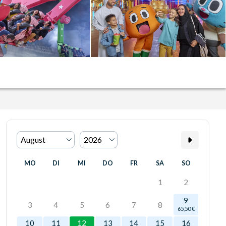
MO
DI
MI
DO
FR
SA
SO
1
2
9
3
4
5
6
7
8
65,50 €
10
11
12
13
14
15
16