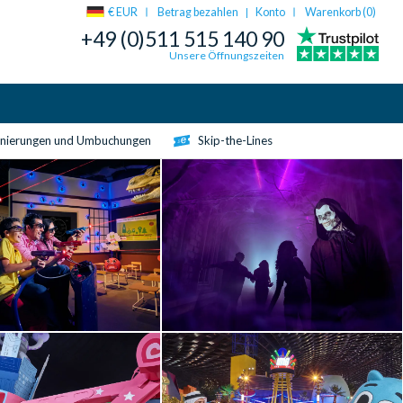
€ EUR
Betrag bezahlen
Konto
Warenkorb (
0
)
|
+49 (0)511 515 140 90
Unsere Öffnungszeiten
rnierungen und Umbuchungen
Skip-the-Lines