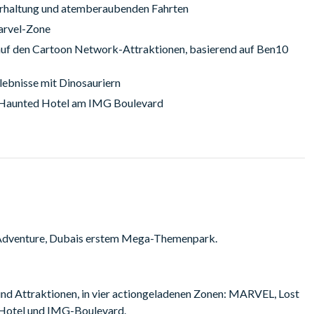
erhaltung und atemberaubenden Fahrten
Marvel-Zone
auf den Cartoon Network-Attraktionen, basierend auf Ben10
rlebnisse mit Dinosauriern
e Haunted Hotel am IMG Boulevard
 Adventure, Dubais erstem Mega-Themenpark.
nd Attraktionen, in vier actiongeladenen Zonen: MARVEL, Lost
 Hotel und IMG-Boulevard.