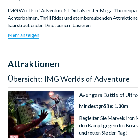
IMG Worlds of Adventure ist Dubais erster Mega-Themenpark
Achterbahnen, Thrill Rides und atemberaubenden Attraktione
haarsträubenden Dinosauriern basieren.
Mehr anzeigen
Die IMG Worlds of Adventure Parks bringen das Beste an Fami
bieten Besuchern aus der ganzen Welt die Aufregung von vier
Upgrade-Optionen:
Attraktionen
Sparen Sie wertvolle Zeit in IMG Worlds of Adventure buchen 
den Attraktionen zu überspringen! Es gibt zwei Optionen zur 
Übersicht: IMG Worlds of Adventure
Ultimate Fastpass
- unlimitierter Zutritt zu allen Attrakt
Avengers Battle of Ultr
Ultimate Fastpass plus One Shot Haunted Hotel
- unli
Zugang zum Haunted Hotel!
Mindestgröße: 1.30m
Öffnungszeiten:
Begleiten Sie Marvels Iron
den Kampf gegen den Bösewi
IMG World of Adventure ist Montag bis Donnerstag von 12:00 
und retten Sie den Tag!
geöffnet. Bitte beachten Sie, dass die Öffnungszeiten Änderun