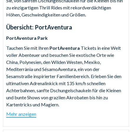
Sie, von sanften Dschungelschaukeln für die Kleinen bis hin
zu einzigartigen Thrill Rides mit rekordverdächtigen
Höhen, Geschwindigkeiten und Größen.
Übersicht:
PortAventura
PortAventura Park
Tauchen Sie mit Ihren
PortAventura
Tickets in eine Welt
voller Abenteuer und besuchen Sie exotische Orte wie
China, Polynesien, den Wilden Westen, Mexiko,
Mediterrània und SésamoAventura, ein von der
Sesamstraße inspirierter Familienbereich. Erleben Sie den
ultimativen Adrenalinkick mit 135 km/h schnellen
Achterbahnen, sanfte Dschungelschaukeln für die Kleinen
und bunte Shows von grazilen Akrobaten bis hin zu
Kartentricks und Magiern.
Mehr anzeigen
Stellen Sie Ihre Nerven mit dem 112 km/h schnellen Dragon
Khan inklusive 8 Loopings auf eine Probe. Der 100 Meter
hohe Hurakan Condor befördert seine Gäste erst langsam