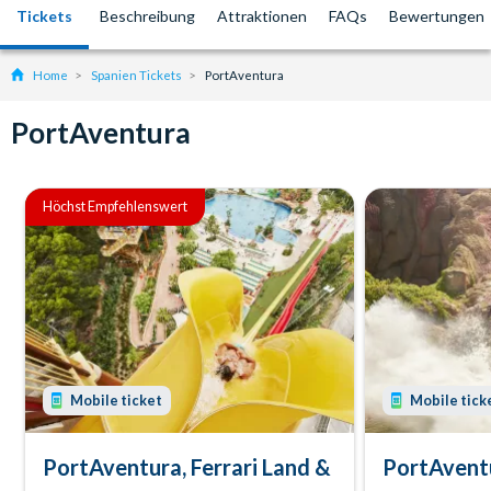
Tickets
Beschreibung
Attraktionen
FAQs
Bewertungen
Home
Spanien Tickets
PortAventura
PortAventura
Höchst Empfehlenswert
Mobile ticket
Mobile tick
PortAventura, Ferrari Land &
PortAventu