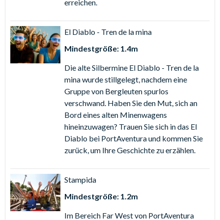
erreichen.
Gesicht zaubern.
PortAventura Tickets
El Diablo - Tren de la mina
Erhalten Sie sogenannte gate-ready digitale Tickets, die Sie
Mindestgröße: 1.4m
nach Bestellung von AttractionTickets.com sofort nutzen
Die alte Silbermine El Diablo - Tren de la
können. Fast-track entry, mit dem Sie die Warteschlangen
mina wurde stillgelegt, nachdem eine
überspringen ist ebenfalls inbegriffen!
Gruppe von Bergleuten spurlos
Laden Sie Ihr Ticket einfach auf Ihr Smartphone herunter
verschwand. Haben Sie den Mut, sich an
oder drucken Sie es im Voraus aus und scannen den QR
Bord eines alten Minenwagens
Code am Eingang für direkten Eingang in PortAventura.
hineinzuwagen? Trauen Sie sich in das El
Diablo bei PortAventura und kommen Sie
PortAventura Einzelticket
zurück, um Ihre Geschichte zu erzählen.
PortAventura Tagesticket
-
Genießen Sie mit diesem
PortAventura Tagesticket einen Tag voller aufregender
Stampida
Attraktionen, rasanter Wasserfahrten und farbenfroher
Mindestgröße: 1.2m
Shows im PortAventura Park.
Im Bereich Far West von PortAventura
PortAventura Kombitickets