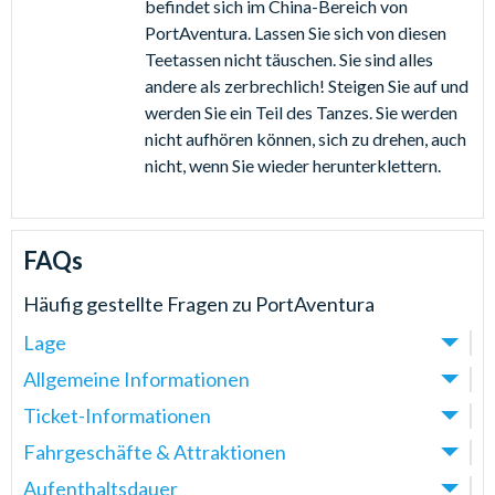
befindet sich im China-Bereich von
PortAventura. Lassen Sie sich von diesen
Teetassen nicht täuschen. Sie sind alles
andere als zerbrechlich! Steigen Sie auf und
werden Sie ein Teil des Tanzes. Sie werden
nicht aufhören können, sich zu drehen, auch
nicht, wenn Sie wieder herunterklettern.
FAQs
Häufig gestellte Fragen zu
PortAventura
Lage
Allgemeine Informationen
Wo befindet sich PortAventura World?
PortAventura befindet sich in Salou an der Costa
Ticket-Informationen
Was ist PortAventura World?
Dorada, nur eine Stunde von Barcelona entfernt.
PortAventura World ist ein Unterhaltungszentrum in
Fahrgeschäfte & Attraktionen
Kann ich Express Tickets für PortAventura online
Salou an der Costa Dorada, welches viele aufregende
kaufen?
Wie weit ist der PortAventura Bahnhof von den
Aufenthaltsdauer
Do PortAventura offer child swap on their rides?