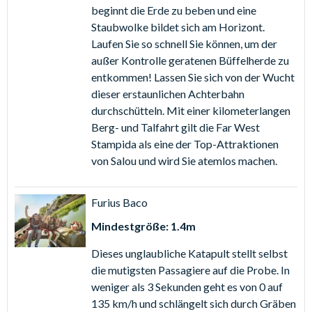
beginnt die Erde zu beben und eine
Profitieren Sie von großen Ersparnissen, indem Sie Ihr
Staubwolke bildet sich am Horizont.
PortAventura Ticket
mit
Ferrari Land
und
Caribe
Laufen Sie so schnell Sie können, um der
Aquatic Park
kombinieren, die gemeinsam mit dem
außer Kontrolle geratenen Büffelherde zu
PortAventura Park die PortAventura World bilden!
entkommen! Lassen Sie sich von der Wucht
dieser erstaunlichen Achterbahn
Entdecken Sie im
Ferrari Land
auf 7 Hektar pures Ferrari-
durchschütteln. Mit einer kilometerlangen
Vergnügen, von der höchsten und schnellsten
Berg- und Talfahrt gilt die Far West
Vertikalbeschleuniger-Fahrt Europas über eine echte
Stampida als eine der Top-Attraktionen
Familien-Rennstrecke mit 570 Metern Länge bis hin zu
von Salou und wird Sie atemlos machen.
modernsten Simulatoren für ein authentisches F1-
Fahrerlebnis.
Furius Baco
Der
PortAventura Caribe Aquatic Park
(nur vom 25. Mai
Mindestgröße: 1.4m
bis zum 8. September 2024 geöffnet) ist ein
actiongeladener, karibisch angehauchter Wasserpark mit
Dieses unglaubliche Katapult stellt selbst
vielen Fahrgeschäften, Rutschen, Wellenbecken und mehr.
die mutigsten Passagiere auf die Probe. In
weniger als 3 Sekunden geht es von 0 auf
PortAventura & Ferrari Land 1 Tag/2 Parks Ticket
–
135 km/h und schlängelt sich durch Gräben
Eintritt in den PortAventura Park und ins Ferrari Land an