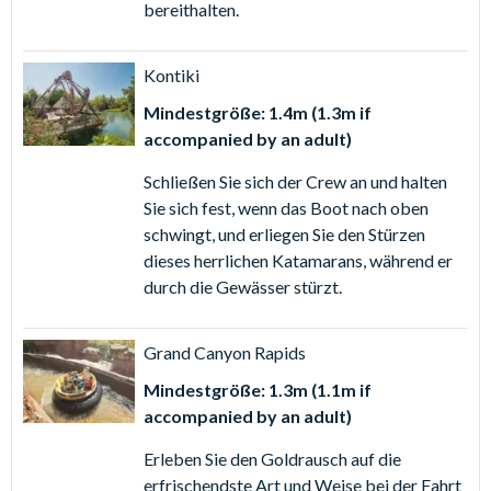
bereithalten.
PortAventura World Öffnungszeiten (Änderungen
vorbehalten):
Kontiki
Der
PortAventura Park
ist an den Wochenenden vom 9.
Februar bis 17. März 2024 und täglich vom 22. März
Mindestgröße: 1.4m (1.3m if
2024 bis zum 6. Januar 2024 geöffnet.
Ferrari Land
und
accompanied by an adult)
Caribe Aquatic Park
bleiben in diesem Zeitraum
Schließen Sie sich der Crew an und halten
geschlossen.
Sie sich fest, wenn das Boot nach oben
PortAventura Park
und
Ferrari Land
sind vom 22.
schwingt, und erliegen Sie den Stürzen
März bis zum 10. November 2024 und vom 21.
dieses herrlichen Katamarans, während er
Dezember 2024 bis zum 6. Januar 2025 täglich geöffnet.
durch die Gewässer stürzt.
Außerdem sind die Parks Samstags und Sonntags vom
16. November bis zum 22. Dezember 2024 geöffnet.
Der PortAventura Park öffnet normalerweise um 10:30
Grand Canyon Rapids
Uhr und Ferrari Land um 14:00 Uhr.
Mindestgröße: 1.3m (1.1m if
Caribe Aquatic Park
ist nur in den Sommermonaten
accompanied by an adult)
vom 25. Mai bis zum 8. September 2024 geöffnet. Die
Tore öffnen normalerweise um 10:30 Uhr.
Besuche
Erleben Sie den Goldrausch auf die
des Caribe Aquatic Park müssen vor dem 8.
erfrischendste Art und Weise bei der Fahrt