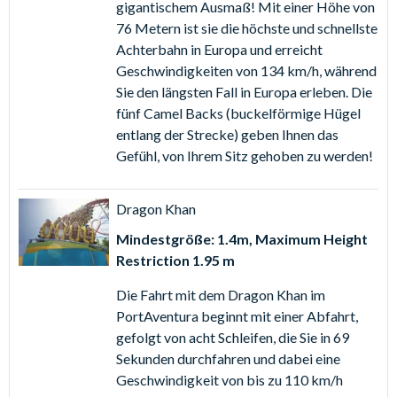
gigantischem Ausmaß! Mit einer Höhe von
Kingdom of Cambodia, wo ein interaktives Flussabenteuer
76 Metern ist sie die höchste und schnellste
für die ganze Familie auf Sie wartet. Steigen Sie am Tempel
Achterbahn in Europa und erreicht
in Ihr Boot, begeben Sie sich auf eine wasserreiche Reise
Geschwindigkeiten von 134 km/h, während
durch den Dschungel und feuern Sie mit Wasserwerfern auf
Sie den längsten Fall in Europa erleben. Die
Pythonschlangen, Affen und Tiger, die sich Ihnen in den Weg
fünf Camel Backs (buckelförmige Hügel
stellen. Verfehlen Sie nicht Ihr Ziel, sonst werden Sie nicht
entlang der Strecke) geben Ihnen das
durchgelassen. Ganz am Ende steht eine Seeschlacht an –
Gefühl, von Ihrem Sitz gehoben zu werden!
wer wird gewinnen?
Jüngere Kinder werden SésamoAventura lieben – hier
Dragon Khan
warten zahlreiche Attraktionen, Spiele und Rides, die von
Mindestgröße: 1.4m, Maximum Height
der Sesamstraße inspiriert sind. In diesem
Restriction 1.95 m
familienfreundlichen Bereich können Sie Ihre
Lieblingscharaktere aus der Sesamstraße treffen und sogar
Die Fahrt mit dem Dragon Khan im
einen faszinierenden Rundflug hoch über SésamoAventura
PortAventura beginnt mit einer Abfahrt,
mit Coco Piloto antreten. Zu bestimmten Tageszeiten
gefolgt von acht Schleifen, die Sie in 69
werden Sie unweigerlich die Hüften zu den ansteckenden
Sekunden durchfahren und dabei eine
Rhythmen und Beats der Aloha Tahiti Show schwingen –
Geschwindigkeit von bis zu 110 km/h
Livemusik und Tanz werden Ihnen ein bleibendes Lächeln ins