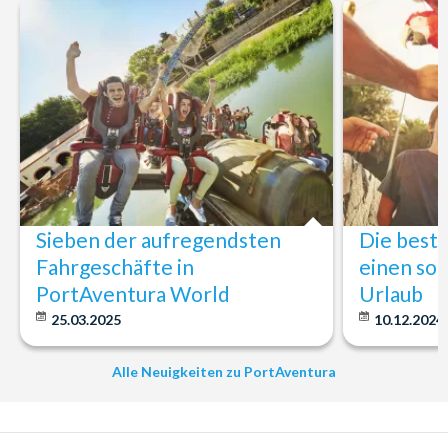
Sieben der aufregendsten
Die beste
Fahrgeschäfte in
einen son
PortAventura World
Urlaub
25.03.2025
10.12.2024
Alle Neuigkeiten zu PortAventura