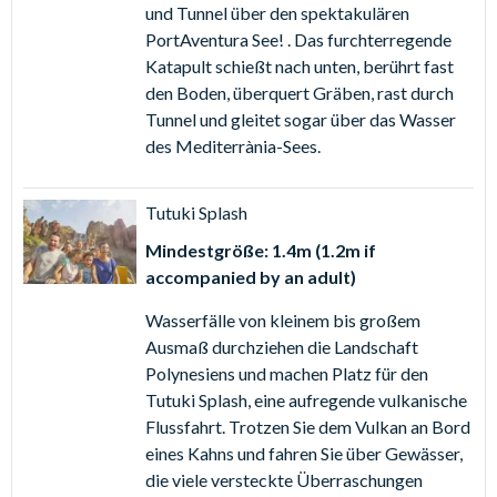
und Tunnel über den spektakulären
einem Kalendertag.
PortAventura See! . Das furchterregende
PortAventura & Ferrari Land 2 Tage/2 Parks Ticket
–
Katapult schießt nach unten, berührt fast
Eintritt in den PortAventura Park und ins Ferrari Land an
den Boden, überquert Gräben, rast durch
einem Kalendertag + ein weiterer Tag im PortAventura
Tunnel und gleitet sogar über das Wasser
Park. Die Besuche müssen an aufeinanderfolgenden
des Mediterrània-Sees.
Tagen stattfinden.
PortAventura & Ferrari Land 3 Tage/2 Parks Ticket
–
2 Tage Eintritt in den PortAventura Park und 1 Tag
Tutuki Splash
Eintritt ins Ferrari Land. Die Besuche müssen an
Mindestgröße: 1.4m (1.2m if
aufeinanderfolgenden Tagen stattfinden.
accompanied by an adult)
PortAventura, Ferrari Land & Caribe Aquatic Park
Ticket
- nur für Besuche zwischen dem 25. Mai bis zum
Wasserfälle von kleinem bis großem
8. September 2024 gültig. Genießen Sie einen
Ausmaß durchziehen die Landschaft
Tag Eintritt in den PortAventura Park und ins Ferrari
Polynesiens und machen Platz für den
Land, PLUS einen weiteren Tag in den PortAventura Park
Tutuki Splash, eine aufregende vulkanische
und einen Tag Eintritt in den Caribe Aquatic Park. Ihre
Flussfahrt. Trotzen Sie dem Vulkan an Bord
Parkbesuche müssen an aufeinanderfolgenden Tagen
eines Kahns und fahren Sie über Gewässer,
stattfinden.
die viele versteckte Überraschungen