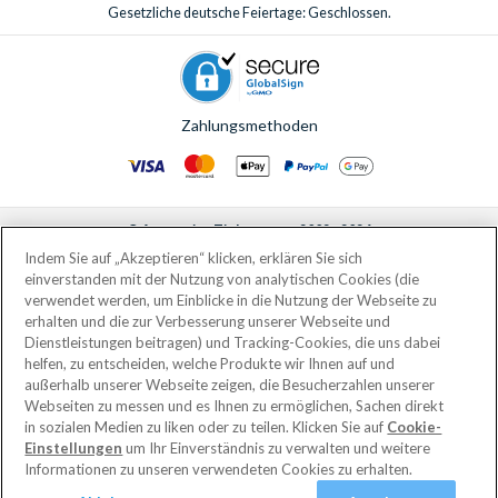
Gesetzliche deutsche Feiertage: Geschlossen.
Zahlungsmethoden
© AttractionTickets.com 2002 - 2026
Eingetragener Firmensitz: 2nd Floor Nucleus House, 2 Lower Mortlake Road,
Indem Sie auf „Akzeptieren“ klicken, erklären Sie sich
Richmond, United Kingdom, TW9 2JA.
einverstanden mit der Nutzung von analytischen Cookies (die
AttractionTickets.com is a trading name of Attraction Tickets LTD, who are
verwendet werden, um Einblicke in die Nutzung der Webseite zu
the owners of UK Trademark Registration Nos. 3427114 and 3427117.
erhalten und die zur Verbesserung unserer Webseite und
Registered in England with registered number 4390984 and VAT Number
Dienstleistungen beitragen) und Tracking-Cookies, die uns dabei
795922965.
helfen, zu entscheiden, welche Produkte wir Ihnen auf und
außerhalb unserer Webseite zeigen, die Besucherzahlen unserer
Webseiten zu messen und es Ihnen zu ermöglichen, Sachen direkt
in sozialen Medien zu liken oder zu teilen. Klicken Sie auf
Cookie-
Einstellungen
um Ihr Einverständnis zu verwalten und weitere
Informationen zu unseren verwendeten Cookies zu erhalten.