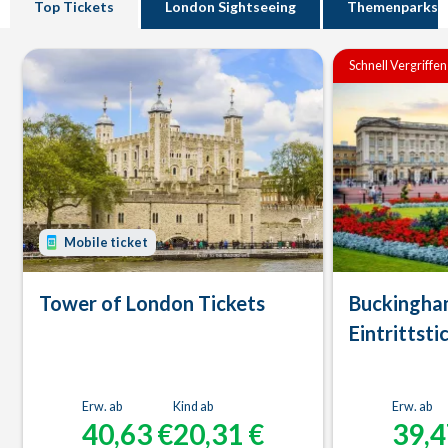
Top Tickets
London Sightseeing
Themenparks
Schnell Vergriffen
Mobile ticket
Tower of London Tickets
Buckingha
Eintrittsti
Erw. ab
Kind ab
Erw. ab
40,63 €
20,31 €
39,4