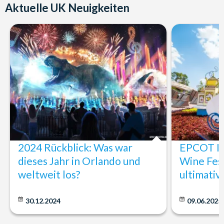
Aktuelle UK Neuigkeiten
2024 Rückblick: Was war
EPCOT In
dieses Jahr in Orlando und
Wine Fest
weltweit los?
ultimativ
30.12.2024
09.06.2025