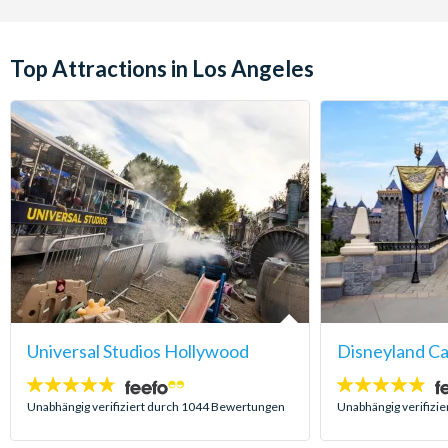
Top Attractions in Los Angeles
Universal Studios Hollywood
Disneyland Cal
4.7
4.8
Sterne:
Sterne:
Unabhängig verifiziert durch 1044 Bewertungen
Unabhängig verifizi