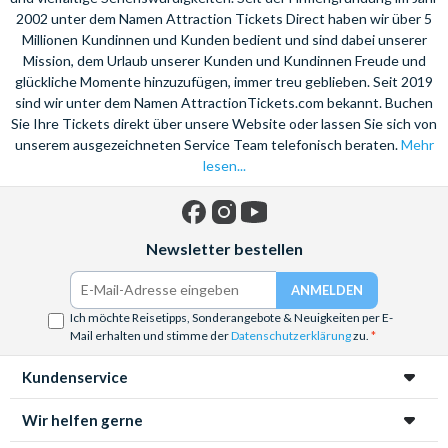
2002 unter dem Namen Attraction Tickets Direct haben wir über 5
die Universal Studios Hollywood besucht zu haben. Dort
Millionen Kundinnen und Kunden bedient und sind dabei unserer
können Sie originale Filmsets bestaunen und mit ein bisschen
Mission, dem Urlaub unserer Kunden und Kundinnen Freude und
Glück auch Ihre Stars in Live antreffen.
glückliche Momente hinzuzufügen, immer treu geblieben. Seit 2019
Auch das Disneyland Kalifornien liegt nicht weit von Los
sind wir unter dem Namen AttractionTickets.com bekannt. Buchen
Sie Ihre Tickets direkt über unsere Website oder lassen Sie sich von
Angeles entfernt und hält unvergessliche Erinnerungen für Sie
unserem ausgezeichneten Service Team telefonisch beraten.
Mehr
bereit.
lesen...
Machen Sie sich selbst ein Bild von der Stadt und erleben Sie
einen Urlaub voller Stars, Spaß und Staunen!
Facebook
Instagram
YouTube
Newsletter bestellen
Ich möchte Reisetipps, Sonderangebote & Neuigkeiten per E-
Mail erhalten und stimme der
Datenschutzerklärung
zu.
Kundenservice
Wir helfen gerne