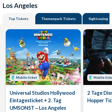
Los Angeles
Top Tickets
Themenpark Tickets
Sightseeing
Mobile ticket
Mobile tick
Universal Studios Hollywood
2 Tage Dis
Eintagesticket + 2. Tag
Hopper Ti
UMSONST ‒ Los Angeles