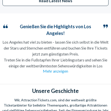
Read Latest News
Genießen Sie die Highlights von Los
Angeles!
Los Angeles hat viel zu bieten - lassen Sie sich selbst in die Welt
der Stars und Sternchen entführen und buchen Sie Ihre Tickets
jetzt zum günstigsten Preis.
Treten Sie in die Fußstapfen Ihrer Lieblingsstars und sehen Sie
einige der weltberühmtesten Sehenswürdigkeiten in Los
Mehr anzeigen
Angeles. Der Hollywood Schriftzug und unzählige
Filmlocations lassen Sie sich fühlen, als wären Sie direkt in
einem Hollywoodfilm.
Unsere Geschichte
Schlendern Sie entlang des Hollywood Boulevards oder
erhaschen Sie sich einen Blick auf die Häuser der berümtesten
Wir, AttractionTickets.com, sind der weltweit größte
Filmstars mit der Movie Star Homes Tour. Wahre Filmfans
Ticketanbieter für beliebte Themenparks, großartige Attraktionen
sollten Ihre Rückreise außerdem nicht antreten, ohne vorher
und vielfältige Sehenswürdigkeiten. Seit der Firmengründung im Jahr