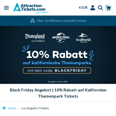
€ EUR
Menu
Skip
Select
Accounts
Cart
Über 15 Millionen verkaufte Tickets
to
Language
Menu
main
content
Black Friday Angebot | 10% Rabatt auf Kalifornien
Themenpark Tickets
Home
Los Angeles Tickets