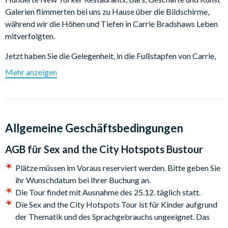
Galerien flimmerten bei uns zu Hause über die Bildschirme,
während wir die Höhen und Tiefen in Carrie Bradshaws Leben
mitverfolgten.
Jetzt haben Sie die Gelegenheit, in die Fußstapfen von Carrie,
Samantha, Charlotte und Miranda zu treten. Trinken Sie einen
Mehr anzeigen
Cosmo in der Bar von Aiden und Steve oder shoppen Sie in den
Lieblingsläden der vier Freundinnen – mit dieser Tour erleben
Sie Manhattan so, wie Sie es in der Kultserie kennengelernt
haben!
Allgemeine Geschäftsbedingungen
Highlights
AGB für
Sex and the City Hotspots Bustour
Besuchen Sie den Ort, an dem Carrie und Bigs Rehearsal
Dinner stattgefunden hat
Plätze müssen im Voraus reserviert werden. Bitte geben Sie
Sehen Sie Pleasure Chest, wo Charlotte ihr "Kaninchen"
ihr Wunschdatum bei Ihrer Buchung an.
kauft
Die Tour findet mit Ausnahme des 25.12. täglich statt.
Erkunden Sie die Bar von Steve und Aidan
Die Sex and the City Hotspots Tour ist für Kinder aufgrund
Erinnern Sie sich an Mirandas peinlichen Unterwäsche-
der Thematik und des Sprachgebrauchs ungeeignet. Das
Moment im Village