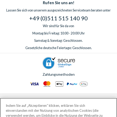
Rufen Sie uns an!
Lassen Sie sich von unserem ausgezeichneten Serviceteam beraten unter
+49 (0)511 515 140 90
Wir sind für Sie da von
Montag bis Freitag: 10:00 - 20:00 Uhr
Samstag & Sonntag: Geschlossen.
Gesetzliche deutsche Feiertage: Geschlossen.
Zahlungsmethoden
© AttractionTickets.com 2002 - 2026
Eingetragener Firmensitz: 2nd Floor Nucleus House, 2 Lower Mortlake Road,
Indem Sie auf „Akzeptieren“ klicken, erklären Sie sich
Richmond, United Kingdom, TW9 2JA.
einverstanden mit der Nutzung von analytischen Cookies (die
AttractionTickets.com is a trading name of Attraction Tickets LTD, who are
verwendet werden, um Einblicke in die Nutzung der Webseite zu