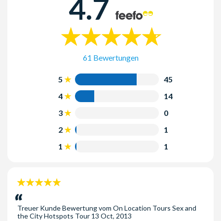
4.7
5th Avenue und 58th Street, vor dem Pulitzerbrunnen vor dem
Plaza Hotel.
61 Bewertungen
5
45
4
14
3
0
2
1
1
1
5
Sterne:
Treuer Kunde
Bewertung vom
On Location Tours Sex and
the City Hotspots Tour
13 Oct, 2013