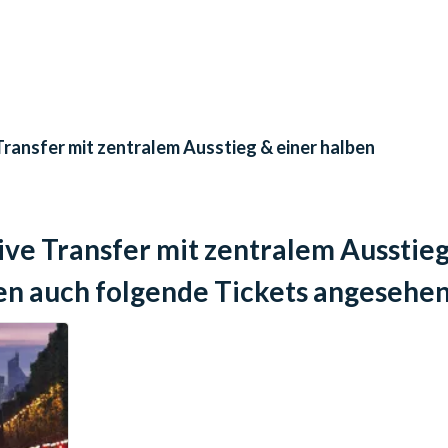
oder Turnschuhe).
igatorisch und nicht im Preis inbegriffen.
 Tage vor dem Veranstaltungstermin ist die Stornierung
Transfer mit zentralem Ausstieg & einer halben
 dem Veranstaltungstermin erfolgt keine Rückerstattung.
ive Transfer mit zentralem Ausstieg
n auch folgende Tickets angesehe