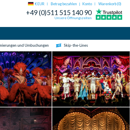
€ EUR
Betrag bezahlen
Konto
Warenkorb (
0
)
|
+49 (0)511 515 140 90
Unsere Öffnungszeiten
rnierungen und Umbuchungen
Skip-the-Lines