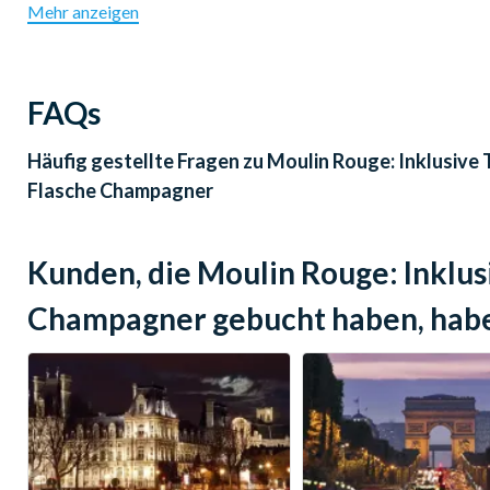
Mehr anzeigen
Es wird um elegante Kleidung gebeten (keine Shorts, Jeans 
Die Nutzung der Garderobe im Cabaret Moulin Rouge ist obl
Kindern unter 6 Jahren ist der Zutritt nicht gestattet.
FAQs
Stornierungsbedingungen:
Bei einer Stornierung bis zu 5
Häufig gestellte Fragen zu
Moulin Rouge: Inklusive 
kostenlos. Bei einer Stornierung innerhalb von 5 Tagen vor
Flasche Champagner
Kunden, die Moulin Rouge: Inklus
Champagner gebucht haben, habe