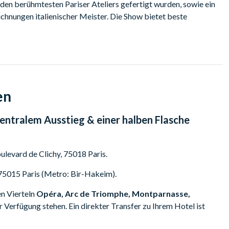
 den berühmtesten Pariser Ateliers gefertigt wurden, sowie ein
chnungen italienischer Meister. Die Show bietet beste
die lang ersehnte Rückkehr des riesigen Aquariums. Genießen
60 Chorsängern!
oulin Rouge (82 Boulevard de Clichy, 75018 Paris) ein. Unser
en
n, erwartet Sie vor den Kassen des Moulin Rouge. Die Show
zentralem Ausstieg & einer halben Flasche
 Sydney, 75015 Paris, ein, von wo aus Sie zum Moulin Rouge
egen 01:00 Uhr nachts.
oulevard de Clichy, 75018 Paris.
Minibus zu einem zentralen Ausstiegspunkt in Paris gebracht.
n einem Viertel, von dem aus Sie problemlos ein Taxi nehmen
 75015 Paris (Metro: Bir-Hakeim).
er Montparnasse).
en Vierteln
Opéra, Arc de Triomphe, Montparnasse,
r Verfügung stehen. Ein direkter Transfer zu Ihrem Hotel ist