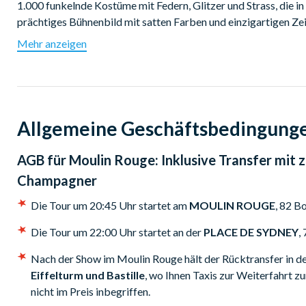
1.000 funkelnde Kostüme mit Federn, Glitzer und Strass, die in
prächtiges Bühnenbild mit satten Farben und einzigartigen Zei
internationale Unterhaltung, außergewöhnliche Showacts und 
Mehr anzeigen
Sie dazu die Originalmusik, eingespielt von 80 Musikern und 
Jeden Abend finden zwei Vorstellungen statt:
Für die Tour um 20:45 Uhr:
Bitte finden Sie sich direkt am M
Allgemeine Geschäftsbedingung
Mitarbeiter, erkennbar an der roten Jacke von Paris CityVisio
beginnt um 21:00 Uhr und endet gegen 23:00 Uhr.
AGB für
Moulin Rouge: Inklusive Transfer mit 
Für die Tour um 22:00 Uhr:
Bitte finden Sie sich am Place de
Champagner
gebracht werden. Die Show beginnt um 23:00 Uhr und endet g
Die Tour um 20:45 Uhr startet am
MOULIN ROUGE
, 82 B
Nach beiden Vorstellungen werden Sie mit dem Reisebus oder 
Dieser befindet sich entweder in der Nähe Ihres Hotels oder i
Die Tour um 22:00 Uhr startet an der
PLACE DE SYDNEY
,
können (Opéra, Arc de Triomphe/Champs-Élysées, Bastille od
Nach der Show im Moulin Rouge hält der Rücktransfer in d
Eiffelturm und Bastille
, wo Ihnen Taxis zur Weiterfahrt zu
nicht im Preis inbegriffen.