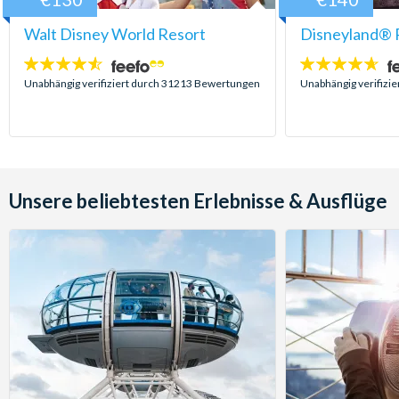
Walt Disney World Resort
Disneyland® P
4.5
4.6
Sterne:
Sterne:
Unabhängig verifiziert durch 31213 Bewertungen
Unabhängig verifizi
Unsere beliebtesten Erlebnisse & Ausflüge