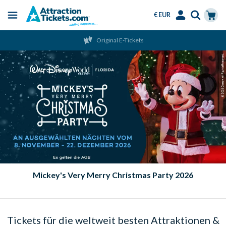
€ EUR
Menu
Skip
Select
Accounts
Cart
Original E-Tickets
to
Language
Menu
main
content
Mickey's Very Merry Christmas Party 2026
Tickets für die weltweit besten Attraktionen &