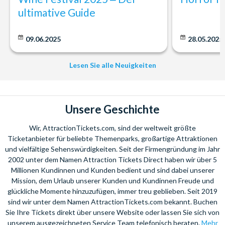
Normaltarif aus dem deutschen Festnetz (Mobilfunkpreise ggf.
ultimative Guide
abweichend).
Sie benötigen Hilfe bei Ihrer Urlaubsplanung? Rufen Sie uns einfach
an. Wir beraten Sie gerne bei der Auswahl Ihrer individuellen
09.06.2025
28.05.2025
Ticketkombination!
Wir freuen uns auf Ihren Anruf!
Lesen Sie alle Neuigkeiten
Unsere Geschichte
Wir, AttractionTickets.com, sind der weltweit größte
Ticketanbieter für beliebte Themenparks, großartige Attraktionen
und vielfältige Sehenswürdigkeiten. Seit der Firmengründung im Jahr
2002 unter dem Namen Attraction Tickets Direct haben wir über 5
Millionen Kundinnen und Kunden bedient und sind dabei unserer
Mission, dem Urlaub unserer Kunden und Kundinnen Freude und
glückliche Momente hinzuzufügen, immer treu geblieben. Seit 2019
sind wir unter dem Namen AttractionTickets.com bekannt. Buchen
Sie Ihre Tickets direkt über unsere Website oder lassen Sie sich von
unserem ausgezeichneten Service Team telefonisch beraten.
Mehr