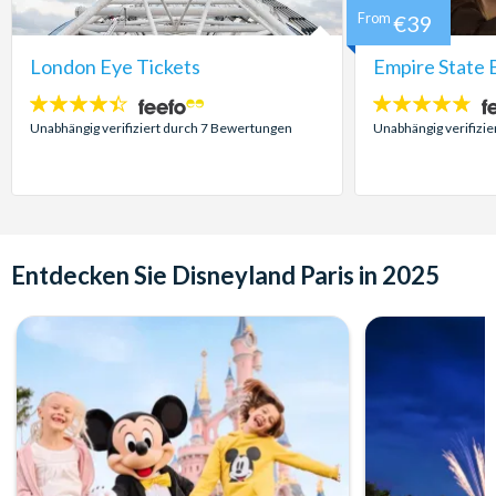
From
€39
London Eye Tickets
Empire State B
4.4
4.7
Sterne:
Sterne:
Unabhängig verifiziert durch 7 Bewertungen
Unabhängig verifizi
Entdecken Sie Disneyland Paris in 2025