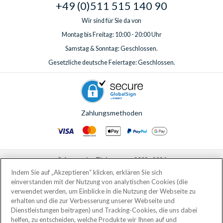
+49 (0)511 515 140 90
Wir sind für Sie da von
Montag bis Freitag: 10:00 - 20:00 Uhr
Samstag & Sonntag: Geschlossen.
Gesetzliche deutsche Feiertage: Geschlossen.
Zahlungsmethoden
© AttractionTickets.com 2002 - 2026
Eingetragener Firmensitz: 2nd Floor Nucleus House, 2 Lower Mortlake Road,
Indem Sie auf „Akzeptieren“ klicken, erklären Sie sich
Richmond, United Kingdom, TW9 2JA.
einverstanden mit der Nutzung von analytischen Cookies (die
AttractionTickets.com is a trading name of Attraction Tickets LTD, who are
verwendet werden, um Einblicke in die Nutzung der Webseite zu
the owners of UK Trademark Registration Nos. 3427114 and 3427117.
erhalten und die zur Verbesserung unserer Webseite und
Registered in England with registered number 4390984 and VAT Number
Dienstleistungen beitragen) und Tracking-Cookies, die uns dabei
795922965.
helfen, zu entscheiden, welche Produkte wir Ihnen auf und