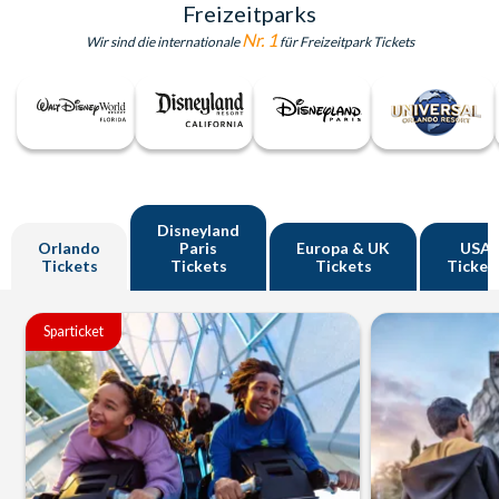
Freizeitparks
Nr. 1
Wir sind die internationale
für Freizeitpark Tickets
Disneyland
Orlando
Paris
Europa & UK
USA
Tickets
Tickets
Tickets
Ticket
Sparticket