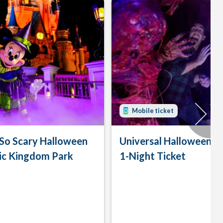
Mobile ticket
 So Scary Halloween
Universal Halloween H
ic Kingdom Park
1-Night Ticket