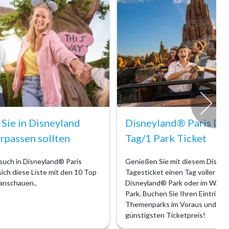
 Sie in Disneyland
Disneyland® Paris Dat
erpassen sollten
Tag/1 Park Ticket
uch in Disneyland® Paris
Genießen Sie mit diesem Disney
 sich diese Liste mit den 10 Top
Tagesticket einen Tag voller Zau
 anschauen..
Disneyland® Park oder im Walt 
Park. Buchen Sie Ihren Eintritt i
Themenparks im Voraus und sich
günstigsten Ticketpreis!