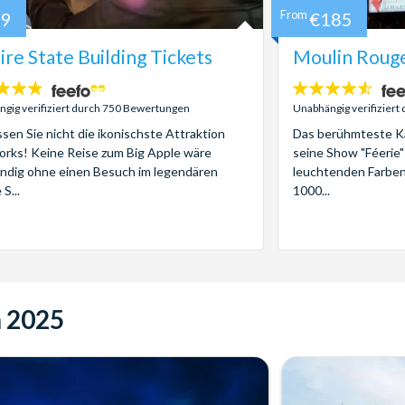
39
From
€185
re State Building Tickets
Moulin Rouge
4.5
:
Sterne:
gig verifiziert durch 750 Bewertungen
Unabhängig verifizier
sen Sie nicht die ikonischste Attraktion
Das berühmteste Ka
rks! Keine Reise zum Big Apple wäre
seine Show "Féerie"
ändig ohne einen Besuch im legendären
leuchtenden Farben
S...
1000...
n 2025