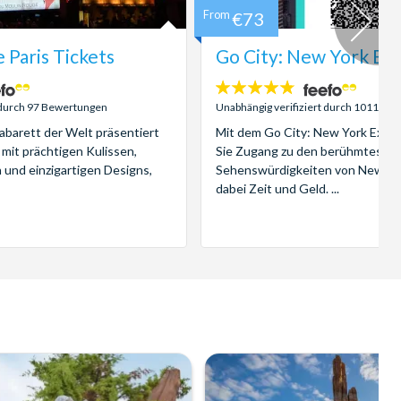
From
€73
 Paris Tickets
Go City: New York Exp
4.7
Sterne:
t durch 97 Bewertungen
Unabhängig verifiziert durch 1011 Be
barett der Welt präsentiert
Mit dem Go City: New York Explo
 mit prächtigen Kulissen,
Sie Zugang zu den berühmteste
 und einzigartigen Designs,
Sehenswürdigkeiten von New Yo
dabei Zeit und Geld. ...