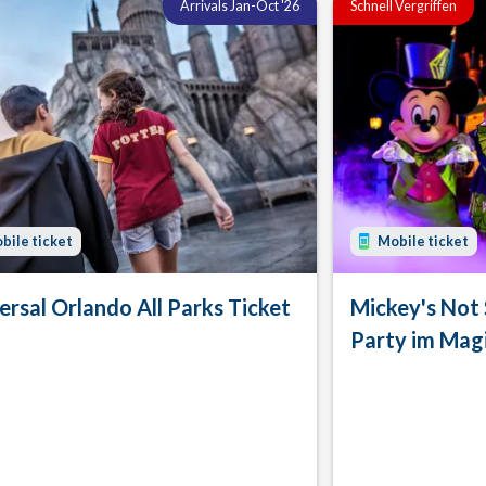
Arrivals Jan-Oct '26
Schnell Vergriffen
bile ticket
Mobile ticket
ersal Orlando All Parks Ticket
Mickey's Not
Party im Mag