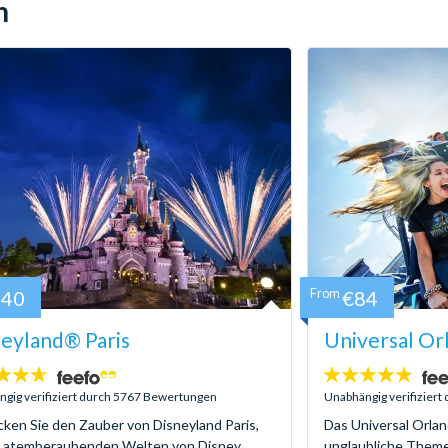
n
140
From
€84
eyland® Paris
Universal Or
4.7
:
Sterne:
gig verifiziert durch 5767 Bewertungen
Unabhängig verifizier
ken Sie den Zauber von Disneyland Paris,
Das Universal Orlan
e atemberaubenden Welten von Disney,
unglaubliche Themen