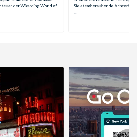
nteuer der Wizarding World of
Sie atemberaubende Achterbahne
...