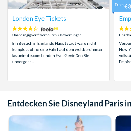
From
€
London Eye Tickets
Empi
4.4
4.7
Sterne:
Sterne
Unabhängig verifiziert durch 7 Bewertungen
Unabhän
Ein Besuch in Englands Hauptstadt wäre nicht
Verpas
komplett ohne eine Fahrt auf dem weltberühmten
New Yo
lastminute.com London Eye. Genießen Sie
vollst
unvergess...
Empire 
Entdecken Sie Disneyland Paris i