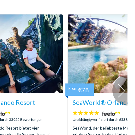
From
€78
lando Resort
SeaWorld® Orlando T
4.6
Sterne:
t durch 33952 Bewertungen
Unabhängig verifiziert durch 6538 Be
do Resort bietet vier
SeaWorld, der beliebteste Meere
parks, die Sie von Jurassic
Erleben Sie hautnahe Tierbegeg