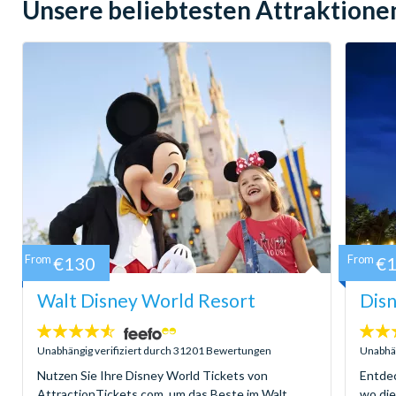
Unsere beliebtesten Attraktione
From
€130
From
€
Walt Disney World Resort
Disn
4.5
4.6
Sterne:
Sterne
Unabhängig verifiziert durch 31201 Bewertungen
Unabhän
Nutzen Sie Ihre Disney World Tickets von
Entdec
AttractionTickets.com, um das Beste im Walt
wo di