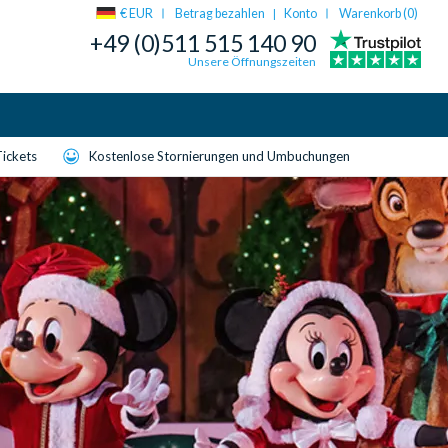
€ EUR
Betrag bezahlen
Konto
Warenkorb (
0
)
|
+49 (0)511 515 140 90
Unsere Öffnungszeiten
Tickets
Kostenlose Stornierungen und Umbuchungen