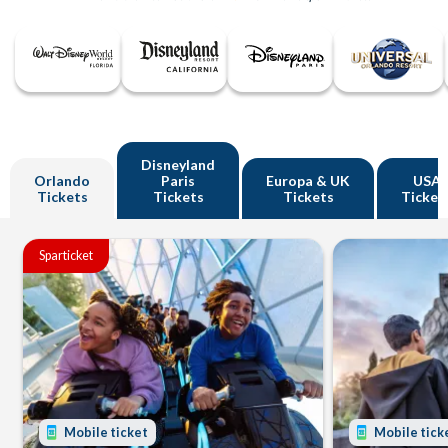
Disneyland
Orlando
Paris
Europa & UK
USA
Tickets
Tickets
Tickets
Ticket
Sparticket
Mobile ticket
Mobile tick