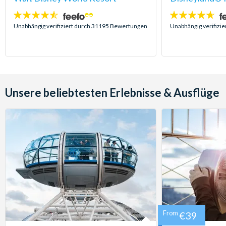
4.5
4.6
Sterne:
Sterne:
Unabhängig verifiziert durch 31195 Bewertungen
Unabhängig verifizi
Unsere beliebtesten Erlebnisse & Ausflüge
From
€39