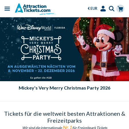
€ EUR
Menu
Skip
Select
Accounts
Cart
to
Language
Menu
main
content
Mickey's Very Merry Christmas Party 2026
Tickets für die weltweit besten Attraktionen &
Freizeitparks
Nr. 1
Wir sind die internationale
für Freizeitpark Tickets