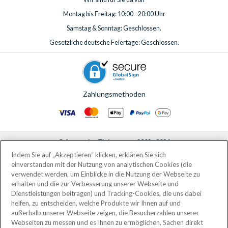
Montag bis Freitag: 10:00 - 20:00 Uhr
Samstag & Sonntag: Geschlossen.
Gesetzliche deutsche Feiertage: Geschlossen.
Zahlungsmethoden
© AttractionTickets.com 2002 - 2026
Eingetragener Firmensitz: 2nd Floor Nucleus House, 2 Lower Mortlake Road,
Indem Sie auf „Akzeptieren“ klicken, erklären Sie sich
Richmond, United Kingdom, TW9 2JA.
einverstanden mit der Nutzung von analytischen Cookies (die
AttractionTickets.com is a trading name of Attraction Tickets LTD, who are
verwendet werden, um Einblicke in die Nutzung der Webseite zu
the owners of UK Trademark Registration Nos. 3427114 and 3427117.
erhalten und die zur Verbesserung unserer Webseite und
Registered in England with registered number 4390984 and VAT Number
Dienstleistungen beitragen) und Tracking-Cookies, die uns dabei
795922965.
helfen, zu entscheiden, welche Produkte wir Ihnen auf und
außerhalb unserer Webseite zeigen, die Besucherzahlen unserer
Webseiten zu messen und es Ihnen zu ermöglichen, Sachen direkt