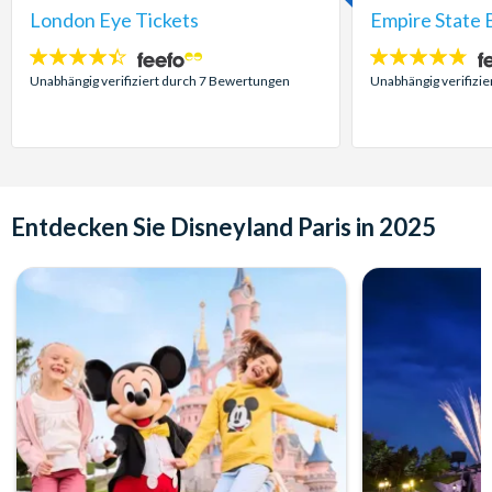
London Eye Tickets
Empire State B
4.4
4.7
Sterne:
Sterne:
Unabhängig verifiziert durch 7 Bewertungen
Unabhängig verifizi
Entdecken Sie Disneyland Paris in 2025