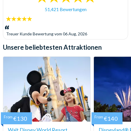
51,421 Bewertungen
5
Sterne:
Treuer Kunde
Bewertung vom
06 Aug, 2026
Unsere beliebtesten Attraktionen
From
€130
From
€140
Walt Disney World Resort
Disneyland® P