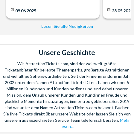
Sie benötigen Hilfe bei Ihrer Urlaubsplanung? Rufen Sie uns einfach
an. Wir beraten Sie gerne bei der Auswahl Ihrer individuellen
09.06.2025
28.05.2025
Ticketkombination!
Wir freuen uns auf Ihren Anruf!
Lesen Sie alle Neuigkeiten
Unsere Geschichte
Wir, AttractionTickets.com, sind der weltweit größte
Ticketanbieter für beliebte Themenparks, großartige Attraktionen
und vielfältige Sehenswürdigkeiten. Seit der Firmengründung im Jahr
2002 unter dem Namen Attraction Tickets Direct haben wir über 5
Millionen Kundinnen und Kunden bedient und sind dabei unserer
Mission, dem Urlaub unserer Kunden und Kundinnen Freude und
glückliche Momente hinzuzufügen, immer treu geblieben. Seit 2019
sind wir unter dem Namen AttractionTickets.com bekannt. Buchen
Sie Ihre Tickets direkt über unsere Website oder lassen Sie sich von
unserem ausgezeichneten Service Team telefonisch beraten.
Mehr
lesen...