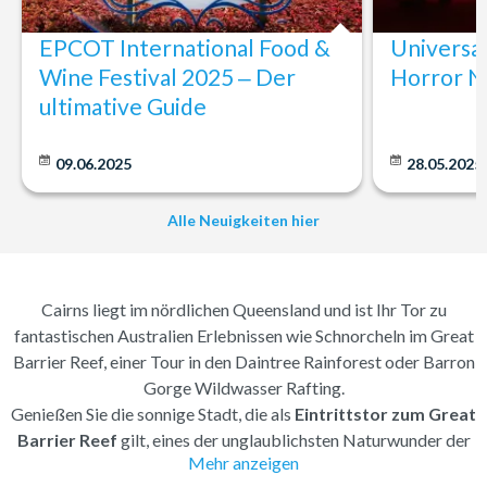
EPCOT International Food &
Universa
Wine Festival 2025 ‒ Der
Horror N
ultimative Guide
09.06.2025
28.05.2025
Alle Neuigkeiten hier
Cairns liegt im nördlichen Queensland und ist Ihr Tor zu
fantastischen Australien Erlebnissen wie Schnorcheln im Great
Barrier Reef, einer Tour in den Daintree Rainforest oder Barron
Gorge Wildwasser Rafting.
Genießen Sie die sonnige Stadt, die als
Eintrittstor zum Great
Barrier Reef
gilt, eines der unglaublichsten Naturwunder der
Mehr anzeigen
Welt. Cairns hat sich über die Jahre von einer ruhigen