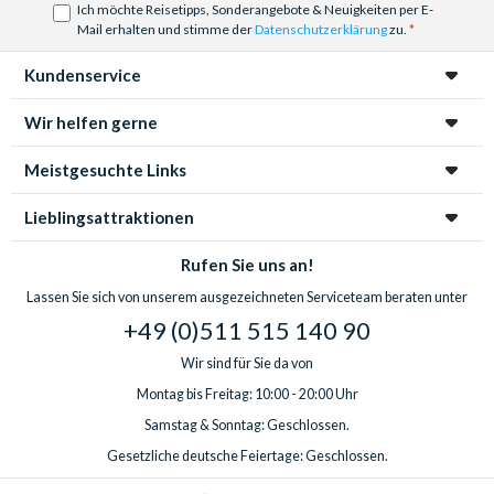
Ich möchte Reisetipps, Sonderangebote & Neuigkeiten per E-
Sonnenuntergang
,
Helikopter Rundflug
oder
Wildwasser
Mail erhalten und stimme der
Datenschutzerklärung
zu.
Rafting!
Kundenservice
Wir helfen gerne
Meistgesuchte Links
Lieblingsattraktionen
Rufen Sie uns an!
Lassen Sie sich von unserem ausgezeichneten Serviceteam beraten unter
+49 (0)511 515 140 90
Wir sind für Sie da von
Montag bis Freitag: 10:00 - 20:00 Uhr
Samstag & Sonntag: Geschlossen.
Gesetzliche deutsche Feiertage: Geschlossen.