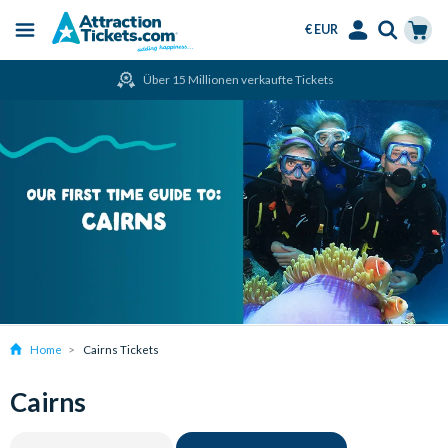
€ EUR
Menu
Skip
Select
Accounts
Cart
Über 15 Millionen verkaufte Tickets
to
Language
Menu
main
content
Home
Cairns Tickets
Cairns