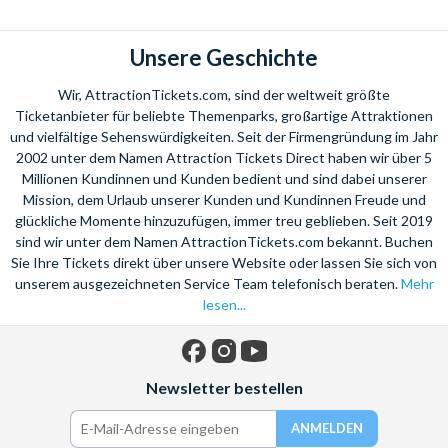
Zuckermühlenstadt zu einem Ausgangspunkt für einige der
schönsten
Naturabenteuer Australiens
entwickelt.
Unsere Geschichte
Erleben Sie mit einer
Tour zum Great Barrier Reef
die
Wunder des Ozeans. Besteigen Sie einen Katamaran, der Sie
Wir, AttractionTickets.com, sind der weltweit größte
zum Riff führt und tauchen tief in das Meer hinein, um die
Ticketanbieter für beliebte Themenparks, großartige Attraktionen
spektakuläre Unterwasserwelt zu bestaunen. Alternativ
und vielfältige Sehenswürdigkeiten. Seit der Firmengründung im Jahr
2002 unter dem Namen Attraction Tickets Direct haben wir über 5
schnorcheln Sie an der Seite der farbenfrohen tropischen
Millionen Kundinnen und Kunden bedient und sind dabei unserer
Fische und bezaubernden Meeresschildkröten. Ein wirklich
Mission, dem Urlaub unserer Kunden und Kundinnen Freude und
einmaliges Erlebnis!
glückliche Momente hinzuzufügen, immer treu geblieben. Seit 2019
Entspannen Sie in der Lagune in der Stadt und genießen den
sind wir unter dem Namen AttractionTickets.com bekannt. Buchen
Sie Ihre Tickets direkt über unsere Website oder lassen Sie sich von
Meerblick. An der
Strandpromenade
sind Sie nie weit von
unserem ausgezeichneten Service Team telefonisch beraten.
Mehr
der Auswahl an lebhaften Bars, guten Restaurants oder
lesen...
köstlichen australischen Barbecues.
Ebenfalls nahe an Cairns liegt der
Daintree Forest
, ein
UNESCO Weltkulturerbe. Hier können Sie tief in den
Facebook
Instagram
YouTube
Newsletter bestellen
Regenwald vordringen und die unglaubliche tropische
Landschaft erkunden. Genießen Sie unvergessliche Erlebnisse
wie eine
Fahrt mit dem Heißluftballon zu