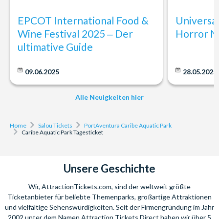
Woody, das Maskottchen von PortAventura, hat seine
EPCOT International Food &
Universa
eigene Lagune gebaut, in der sich die Kleinen auf ein
Wine Festival 2025 ‒ Der
Horror N
authentisches Erlebnis einlassen können, bei dem
Langeweile keinen Platz hat. Tauchen Sie ein in
La Laguna
ultimative Guide
de Woody
und haben Sie garantiert eine tolle Zeit!
09.06.2025
28.05.2025
Standort
Der PortAventura Caribe Aquatic Park befindet sich innerhalb
Alle Neuigkeiten hier
von PortAventura World, in Tarragona, Costa Dorado. Der
Standort ist etwas mehr als eine Stunde von Barcelona oder 10
Home
Salou Tickets
PortAventura Caribe Aquatic Park
Minuten vom Flughafen Reus entfernt.
Caribe Aquatic Park Tagesticket
Öffnungszeiten
Der PortAventura Caribe Aquatic Park öffnet in der Regel um
Unsere Geschichte
10.30 Uhr.
Wir, AttractionTickets.com, sind der weltweit größte
Ticketanbieter für beliebte Themenparks, großartige Attraktionen
und vielfältige Sehenswürdigkeiten. Seit der Firmengründung im Jahr
2002 unter dem Namen Attraction Tickets Direct haben wir über 5