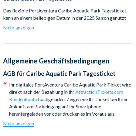
Das flexible PortAventura Caribe Aquatic Park Tagesticket
kann an einem beliebigen Datum in der 2025 Saison genutzt
werden - Sie sind nicht an das bei der Buchung gewählte Datum
Mehr anzeigen
gebunden, sollten Sie Ihr PortAventura Caribe Aquatic Park
Besuchsdatum ändern wollen.
Wer den Nervenkitzel sucht, kann sich direkt auf die
beeindruckende
King Khajuna
stürzen. Mit einer Höhe von
Allgemeine Geschäftsbedingungen
31 Metern ist dies Europas höchste Wasserrutsche mit
AGB für
Caribe Aquatic Park Tagesticket
freiem Fall und erreicht Geschwindigkeiten von 6 Metern
pro Sekunde!
Ihr digitales PortAventura Caribe Aquatic Park Ticket wird
Nehmen Sie die Herausforderung des
Ciclón Tropical
direkt nach der Bezahlung in Ihr
AttractionTickets.com
an. Die neueste Rutsche des PortAventura Caribe Aquatic
Kundenkonto
hochgeladen. Zeigen Sie Ihr Ticket bei Ihrer
Park erstreckt sich über mehr als 100 Meter.
Ankunft am Parkeingang auf Ihr Smartphone
Die aufregenden Rutschen von
Mambo Limbo
bieten die
heruntergeladen vor oder drucken es im Voraus aus.
perfekte Kombination aus Adrenalin und Spaß!
PortAventura Caribe Aquatic Park öffnet in der Regel um
Mehr anzeigen
Suchen Sie nach Geschwindigkeit? Fordern Sie Ihre Familie
10:30 Uhr. Informieren Sie sich vor Ihrem Besuch über die
auf
Rapid Race
heraus, einer 6-spurigen Bahn, die Sie in
genauen Öffnungszeiten, da diese sich ändern können.