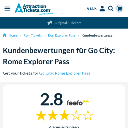
€ EUR
Menu
Skip
Select
Accounts
Cart
Original E-Tickets
to
Language
Menu
main
Home
Rom Tickets
Rom Explorer Pass
Kundenbewertungen
content
Kundenbewertungen für Go City:
Rome Explorer Pass
Get your tickets for
Go City: Rome Explorer Pass
2.8
4 Bewertungen