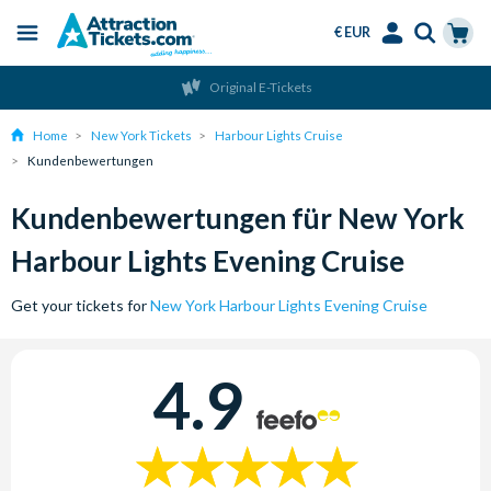
€ EUR
Menu
Skip
Select
Accounts
Cart
Original E-Tickets
to
Language
Menu
main
Home
New York Tickets
Harbour Lights Cruise
content
Kundenbewertungen
Kundenbewertungen für New York
Harbour Lights Evening Cruise
Get your tickets for
New York Harbour Lights Evening Cruise
4.9