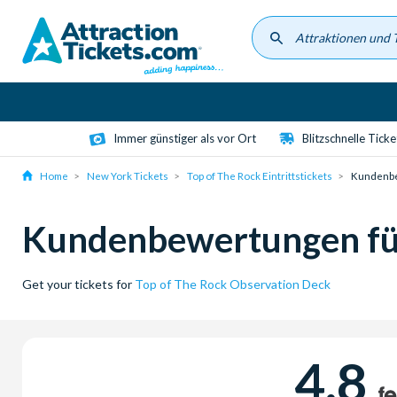
Skip
to
main
content
Immer günstiger als vor Ort
Blitzschnelle Tick
Home
New York Tickets
Top of The Rock Eintrittstickets
Kundenb
Kundenbewertungen für
Get your tickets for
Top of The Rock Observation Deck
4.8