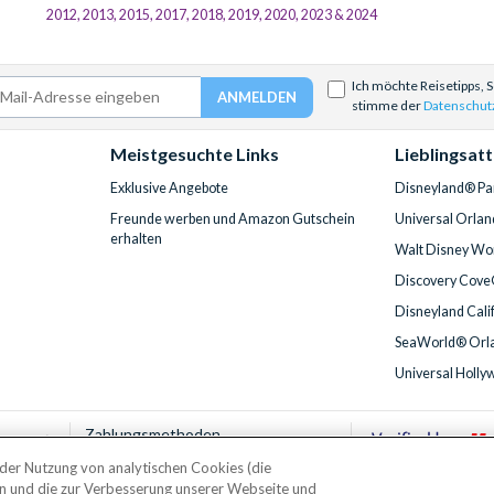
2012, 2013, 2015, 2017, 2018, 2019, 2020, 2023 & 2024
Ich möchte Reisetipps, 
stimme der
Datenschut
Meistgesuchte Links
Lieblingsat
Exklusive Angebote
Disneyland® Par
Freunde werben und Amazon Gutschein
Universal Orlan
erhalten
Walt Disney Wor
Discovery Cove
Disneyland Cali
SeaWorld® Orla
Universal Holly
Zahlungsmethoden
t der Nutzung von analytischen Cookies (die
en und die zur Verbesserung unserer Webseite und