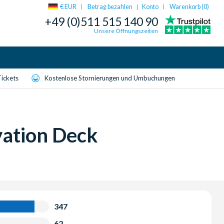
€ EUR
Betrag bezahlen
Konto
Warenkorb (
0
)
|
+49 (0)511 515 140 90
Unsere Öffnungszeiten
Tickets
Kostenlose Stornierungen und Umbuchungen
ation Deck
347
62