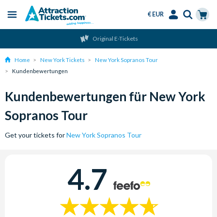
€ EUR
Menu
Skip
Select
Accounts
Cart
Original E-Tickets
to
Language
Menu
main
Home
New York Tickets
New York Sopranos Tour
content
Kundenbewertungen
Kundenbewertungen für New York
Sopranos Tour
Get your tickets for
New York Sopranos Tour
4.7