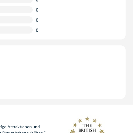
0
0
0
tige Attraktionen und
 Direct haben wir über 5