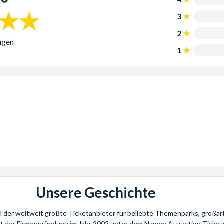
3
2
ngen
1
Unsere Geschichte
nd der weltweit größte Ticketanbieter für beliebte Themenparks, großar
eit der Firmengründung im Jahr 2002 unter dem Namen Attraction Tickets