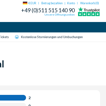
€ EUR
Betrag bezahlen
Konto
Warenkorb (
0
)
|
+49 (0)511 515 140 90
Unsere Öffnungszeiten
Tickets
Kostenlose Stornierungen und Umbuchungen
l
2
0