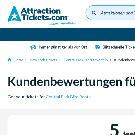
Skip
to
main
content
Immer günstiger als vor Ort
Blitzschnelle Tick
Home
New York Tickets
Central Park Fahrradverleih
Kundenbewe
Kundenbewertungen für
Get your tickets for
Central Park Bike Rental
5