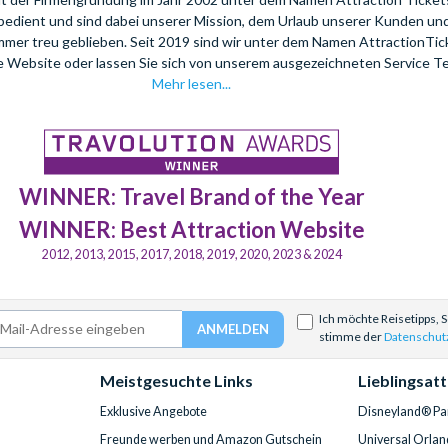
bedient und sind dabei unserer Mission, dem Urlaub unserer Kunden u
mmer treu geblieben. Seit 2019 sind wir unter dem Namen AttractionTi
re Website oder lassen Sie sich von unserem ausgezeichneten Service T
Mehr lesen...
WINNER: Travel Brand of the Year
WINNER: Best Attraction Website
2012, 2013, 2015, 2017, 2018, 2019, 2020, 2023 & 2024
Ich möchte Reisetipps, 
stimme der
Datenschut
Meistgesuchte Links
Lieblingsat
Exklusive Angebote
Disneyland® Par
Freunde werben und Amazon Gutschein
Universal Orlan