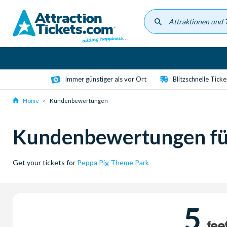
Skip
to
main
content
Immer günstiger als vor Ort
Blitzschnelle Tick
Home
Kundenbewertungen
Kundenbewertungen fü
Get your tickets for
Peppa Pig Theme Park
5