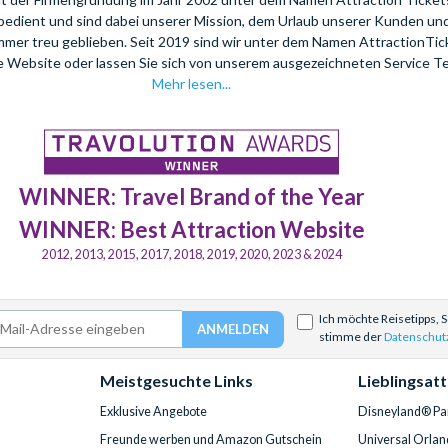
bedient und sind dabei unserer Mission, dem Urlaub unserer Kunden u
mmer treu geblieben. Seit 2019 sind wir unter dem Namen AttractionTi
re Website oder lassen Sie sich von unserem ausgezeichneten Service T
Mehr lesen...
WINNER: Travel Brand of the Year
WINNER: Best Attraction Website
2012, 2013, 2015, 2017, 2018, 2019, 2020, 2023 & 2024
Ich möchte Reisetipps, 
stimme der
Datenschut
Meistgesuchte Links
Lieblingsat
Exklusive Angebote
Disneyland® Par
Freunde werben und Amazon Gutschein
Universal Orlan