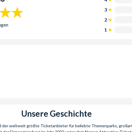
3
2
ngen
1
Unsere Geschichte
nd der weltweit größte Ticketanbieter für beliebte Themenparks, großar
eit der Firmengründung im Jahr 2002 unter dem Namen Attraction Tickets