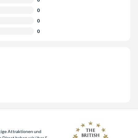
0
0
0
tige Attraktionen und
 Direct haben wir über 5