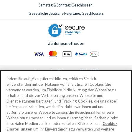
Samstag & Sonntag: Geschlossen.
Gesetzliche deutsche Feiertage: Geschlossen.
Zahlungsmethoden
© AttractionTickets.com 2002 - 2026
Eingetragener Firmensitz: 2nd Floor Nucleus House, 2 Lower Mortlake Road,
Indem Sie auf „Akzeptieren“ klicken, erklären Sie sich
Richmond, United Kingdom, TW9 2JA.
einverstanden mit der Nutzung von analytischen Cookies (die
AttractionTickets.com is a trading name of Attraction Tickets LTD, who are
verwendet werden, um Einblicke in die Nutzung der Webseite zu
the owners of UK Trademark Registration Nos. 3427114 and 3427117.
erhalten und die zur Verbesserung unserer Webseite und
Registered in England with registered number 4390984 and VAT Number
Dienstleistungen beitragen) und Tracking-Cookies, die uns dabei
795922965.
helfen, zu entscheiden, welche Produkte wir Ihnen auf und
außerhalb unserer Webseite zeigen, die Besucherzahlen unserer
Webseiten zu messen und es Ihnen zu ermöglichen, Sachen direkt
in sozialen Medien zu liken oder zu teilen. Klicken Sie auf
Cookie-
Einstellungen
um Ihr Einverständnis zu verwalten und weitere