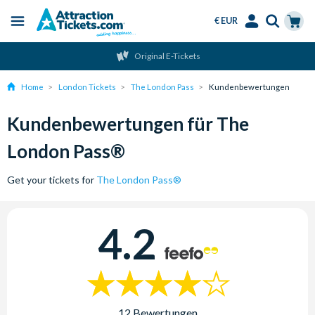
€ EUR
Menu
Skip
Select
Accounts
Cart
Original E-Tickets
to
Language
Menu
main
Home
London Tickets
The London Pass
Kundenbewertungen
content
Kundenbewertungen für The
London Pass®
Get your tickets for
The London Pass®
4.2
12 Bewertungen