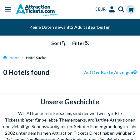
Skip
€ EUR
to
Menu
main
Select
Accounts
Cart
content
Keine Daten gewählt
2 Adults
Bearbeiten
Language
Menu
Sort
Filter
Home
Hotel Suche
0 Hotels found
Auf Der Karte Anzeigen
Unsere Geschichte
Wir, AttractionTickets.com, sind der weltweit größte
Ticketanbieter für beliebte Themenparks, großartige Attraktionen
und vielfältige Sehenswürdigkeiten. Seit der Firmengründung im Jahr
2002 unter dem Namen Attraction Tickets Direct haben wir über 5
Millionen Kundinnen und Kunden bedient und sind dabei unserer