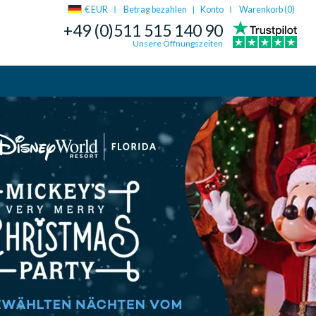
€ EUR
Betrag bezahlen
Konto
Warenkorb (
0
)
|
+49 (0)511 515 140 90
Unsere Öffnungszeiten