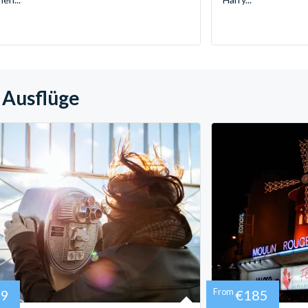
 Ausflüge
39
From
€185