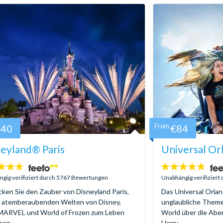
140
From
€84
eyland® Paris
Universal Or
4.7
:
Sterne:
gig verifiziert durch 5767 Bewertungen
Unabhängig verifizier
ken Sie den Zauber von Disneyland Paris,
Das Universal Orlan
e atemberaubenden Welten von Disney,
unglaubliche Themen
 MARVEL und World of Frozen zum Leben
World über die Abe
en...
Harry...