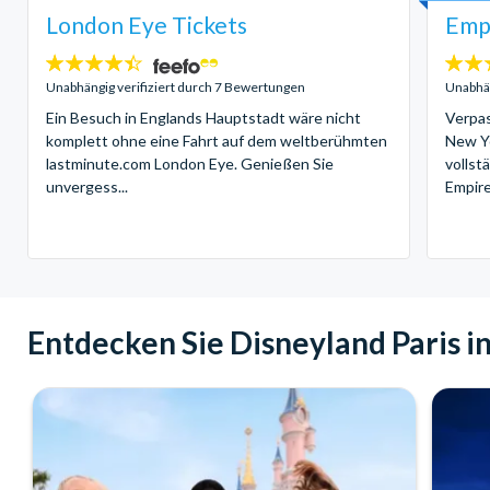
London Eye Tickets
Empi
4.4
4.7
Sterne:
Sterne
Unabhängig verifiziert durch 7 Bewertungen
Unabhän
Ein Besuch in Englands Hauptstadt wäre nicht
Verpas
komplett ohne eine Fahrt auf dem weltberühmten
New Yo
lastminute.com London Eye. Genießen Sie
vollst
unvergess...
Empire 
Entdecken Sie Disneyland Paris i