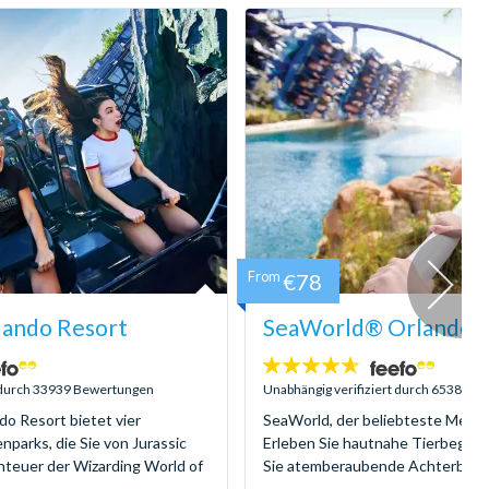
From
€78
lando Resort
SeaWorld® Orlando T
4.6
Sterne:
t durch 33939 Bewertungen
Unabhängig verifiziert durch 6538 Be
do Resort bietet vier
SeaWorld, der beliebteste Meere
parks, die Sie von Jurassic
Erleben Sie hautnahe Tierbegeg
nteuer der Wizarding World of
Sie atemberaubende Achterbahne
...