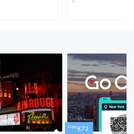
From
€73