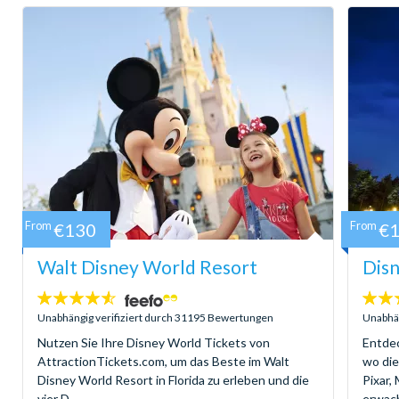
From
€130
From
€
Walt Disney World Resort
Disn
4.5
4.6
Sterne:
Sterne
Unabhängig verifiziert durch 31195 Bewertungen
Unabhän
Nutzen Sie Ihre Disney World Tickets von
Entdec
AttractionTickets.com, um das Beste im Walt
wo di
Disney World Resort in Florida zu erleben und die
Pixar,
vier D...
erwach