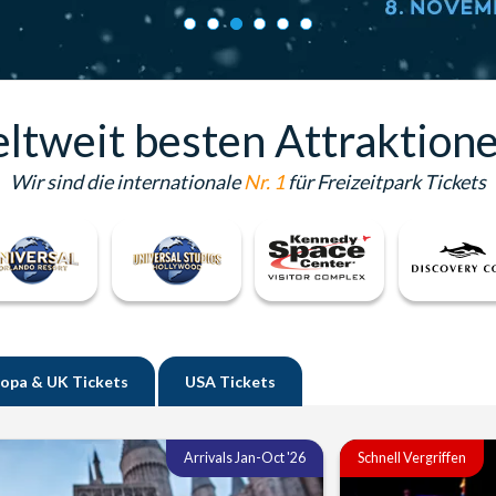
eltweit besten Attraktion
Wir sind die internationale
Nr. 1
für Freizeitpark Tickets
ropa & UK
Tickets
USA
Tickets
Arrivals Jan-Oct '26
Schnell Vergriffen