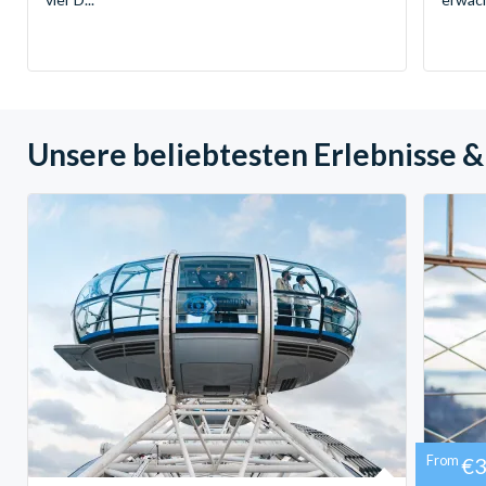
Unsere beliebtesten Erlebnisse &
From
€