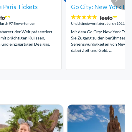
 Paris Tickets
Go City: New York Exp
4.7
Sterne:
t durch 97 Bewertungen
Unabhängig verifiziert durch 1011 Be
barett der Welt präsentiert
Mit dem Go City: New York Explo
 mit prächtigen Kulissen,
Sie Zugang zu den berühmteste
 und einzigartigen Designs,
Sehenswürdigkeiten von New Yo
dabei Zeit und Geld. ...