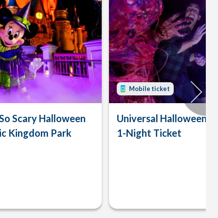
Mobile ticket
 So Scary Halloween
Universal Halloween H
ic Kingdom Park
1-Night Ticket