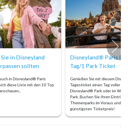
 Sie in Disneyland
Disneyland® Paris Dat
erpassen sollten
Tag/1 Park Ticket
uch in Disneyland® Paris
Genießen Sie mit diesem Disney
 sich diese Liste mit den 10 Top
Tagesticket einen Tag voller Zau
 anschauen..
Disneyland® Park oder im Walt 
Park. Buchen Sie Ihren Eintritt i
Themenparks im Voraus und sich
günstigsten Ticketpreis!