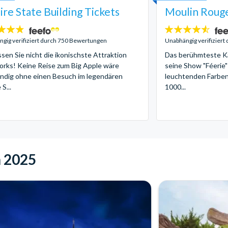
re State Building Tickets
Moulin Rouge
4.5
:
Sterne:
gig verifiziert durch 750 Bewertungen
Unabhängig verifizier
sen Sie nicht die ikonischste Attraktion
Das berühmteste Ka
rks! Keine Reise zum Big Apple wäre
seine Show "Féerie"
ändig ohne einen Besuch im legendären
leuchtenden Farben
S...
1000...
n 2025