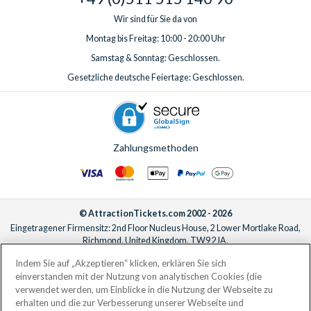
Wir sind für Sie da von
Montag bis Freitag: 10:00 - 20:00 Uhr
Samstag & Sonntag: Geschlossen.
Gesetzliche deutsche Feiertage: Geschlossen.
Zahlungsmethoden
© AttractionTickets.com 2002 - 2026
Eingetragener Firmensitz: 2nd Floor Nucleus House, 2 Lower Mortlake Road,
Richmond, United Kingdom, TW9 2JA.
AttractionTickets.com is a trading name of Attraction Tickets LTD, who are
Indem Sie auf „Akzeptieren“ klicken, erklären Sie sich
the owners of UK Trademark Registration Nos. 3427114 and 3427117.
einverstanden mit der Nutzung von analytischen Cookies (die
Registered in England with registered number 4390984 and VAT Number
verwendet werden, um Einblicke in die Nutzung der Webseite zu
795922965.
erhalten und die zur Verbesserung unserer Webseite und