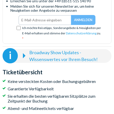
Erreichen Sie uns unter der +49 (0)511-515 140 90
Melden Sie sich für unseren Newsletter an, um keine
Neuigkeiten oder Angebote zu verpassen
Ich möchte Reisetipps, Sonderangebote & Neuigkeiten per
E-Mail erhalten und stimme der
Datenschutzerklärung
zu.
Broadway Show Updates -
Wissenswertes vor Ihrem Besuch!
Ab dem 01. Mai 2022 müssen Gäste nicht mehr
geimpft sein, um Broadway-Shows zu besuchen, sie
Ticketübersicht
müssen jedoch während der gesamten Show eine
Maske tragen, außer beim Essen oder Trinken an
Keine versteckten Kosten oder Buchungsgebühren
ausgewiesenen Orten. Gästen, die sich nicht an die
Garantierte Verfügbarkeit
Richtlinien halten, wird der Zutritt verweigert oder sie
Sie erhalten die besten verfügbaren Sitzplätze zum
werden aufgefordert, das Theater zu verlassen.
Zeitpunkt der Buchung
Abend- und Matineetickets verfügbar