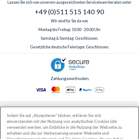
Lassen Sie sich von unserem ausgezeichneten Serviceteam beraten unter
+49 (0)511 515 140 90
Wir sind für Sie da von
Montag bis Freitag: 10:00 - 20:00 Uhr
Samstag & Sonntag: Geschlossen.
Gesetzliche deutsche Feiertage: Geschlossen.
Zahlungsmethoden
© AttractionTickets.com 2002 - 2026
Eingetragener Firmensitz: 2nd Floor Nucleus House, 2 Lower Mortlake Road,
Indem Sie auf „Akzeptieren“ klicken, erklären Sie sich
Richmond, United Kingdom, TW9 2JA.
einverstanden mit der Nutzung von analytischen Cookies (die
AttractionTickets.com is a trading name of Attraction Tickets LTD, who are
verwendet werden, um Einblicke in die Nutzung der Webseite zu
the owners of UK Trademark Registration Nos. 3427114 and 3427117.
erhalten und die zur Verbesserung unserer Webseite und
Registered in England with registered number 4390984 and VAT Number