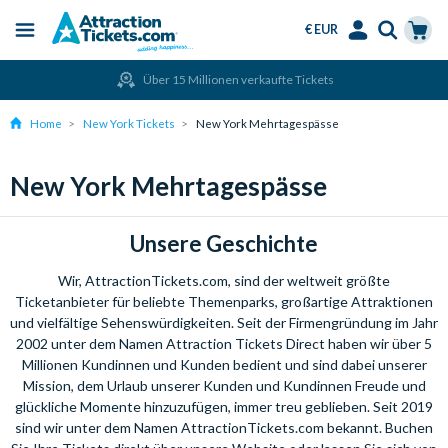
€ EUR
Menu
Skip
Select
Accounts
Cart
Über 15 Millionen verkaufte Tickets
to
Language
Menu
main
Home
New York Tickets
New York Mehrtagespässe
content
New York Mehrtagespässe
Unsere Geschichte
Wir, AttractionTickets.com, sind der weltweit größte
Ticketanbieter für beliebte Themenparks, großartige Attraktionen
und vielfältige Sehenswürdigkeiten. Seit der Firmengründung im Jahr
2002 unter dem Namen Attraction Tickets Direct haben wir über 5
Millionen Kundinnen und Kunden bedient und sind dabei unserer
Mission, dem Urlaub unserer Kunden und Kundinnen Freude und
glückliche Momente hinzuzufügen, immer treu geblieben. Seit 2019
sind wir unter dem Namen AttractionTickets.com bekannt. Buchen