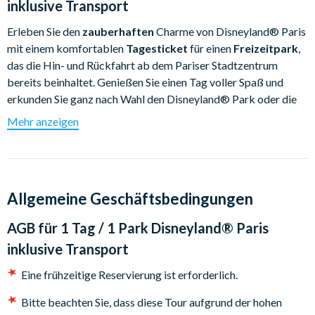
inklusive Transport
Erleben Sie den
zauberhaften
Charme von Disneyland® Paris
mit einem komfortablen
Tagesticket
für einen
Freizeitpark
,
das die Hin- und Rückfahrt ab dem Pariser Stadtzentrum
bereits beinhaltet. Genießen Sie einen Tag voller Spaß und
erkunden Sie ganz nach Wahl den Disneyland® Park oder die
Disney Adventure World. Entdecken Sie
aufregende
Mehr anzeigen
Attraktionen,
atemberaubende
Shows und beliebte Disney
Figuren – und das alles völlig frei von jeglichem Planungsstress.
Dieses Paket ist perfekt für Familien sowie alle Disney Fans
und sorgt für einen
sorgenfreien
und
unvergesslichen
Tag an
Allgemeine Geschäftsbedingungen
einem der
zauberhaftesten
Orte der Welt.
AGB für
1 Tag / 1 Park Disneyland® Paris
DISNEYLAND® PARK
inklusive Transport
Betreten Sie eine Welt, in der das ganze Jahr über
Zauber
und
Faszination herrschten. Rund um das majestätische Sleeping
Eine frühzeitige Reservierung ist erforderlich.
Beauty Castle erstreckt sich der Disneyland® Park mit fünf
Bitte beachten Sie, dass diese Tour aufgrund der hohen
detailreichen und
zauberhaften
Themenbereichen.