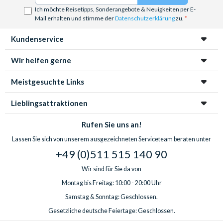
Die Bootstour beginnt bei Bateaux Parisiens, Port de la
Ich möchte Reisetipps, Sonderangebote & Neuigkeiten per E-
Bourdonnais, 75007 Paris. Die nächstgelegene Haltestelle des
Mail erhalten und stimme der
Datenschutzerklärung
zu.
Big Bus ist der Eiffelturm (Haltestelle 8). Bitte erkundigen Sie
Kundenservice
sich bei Bateaux Parisiens vor Ort nach den Betriebszeiten.
Wir helfen gerne
Meistgesuchte Links
Lieblingsattraktionen
Rufen Sie uns an!
Lassen Sie sich von unserem ausgezeichneten Serviceteam beraten unter
+49 (0)511 515 140 90
Wir sind für Sie da von
Montag bis Freitag: 10:00 - 20:00 Uhr
Samstag & Sonntag: Geschlossen.
Gesetzliche deutsche Feiertage: Geschlossen.