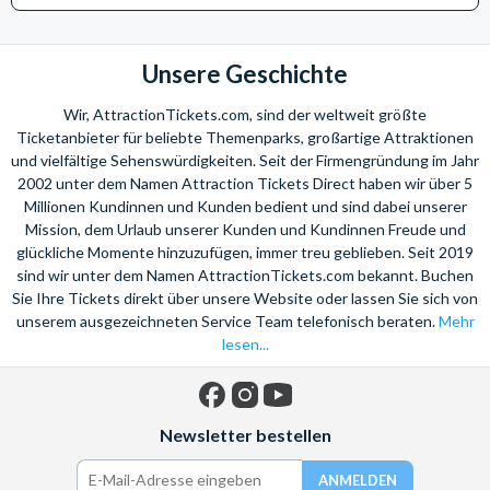
d'Orsay zu sehen. Steigen Sie aus und erkunden Sie die Stadt zu
Fuß und besuchen Sie einige der großen Attraktionen, bevor
Sie wieder an Bord gehen.
Unsere Geschichte
Wir, AttractionTickets.com, sind der weltweit größte
Ticketanbieter für beliebte Themenparks, großartige Attraktionen
Rote Linie Haltestellen - Louvre-Pyramide-BBIC (1) - Louvre-
und vielfältige Sehenswürdigkeiten. Seit der Firmengründung im Jahr
Pont des Arts (2) - Notre-Dame (3) - Musée d'Orsay (4)
2002 unter dem Namen Attraction Tickets Direct haben wir über 5
- Champs Elysées (5) - Grand Palais (6) - Trocadéro (7)
Millionen Kundinnen und Kunden bedient und sind dabei unserer
- Eiffelturm (8) - Champ de Mars (9) - Opéra Garnier (10)
Mission, dem Urlaub unserer Kunden und Kundinnen Freude und
glückliche Momente hinzuzufügen, immer treu geblieben. Seit 2019
sind wir unter dem Namen AttractionTickets.com bekannt. Buchen
Sie Ihre Tickets direkt über unsere Website oder lassen Sie sich von
Informationen zur Bootsfahrt
unserem ausgezeichneten Service Team telefonisch beraten.
Mehr
lesen...
Das Essential und Explorer Ticket beinhaltet zusätzlich eine
Bootsfahrt entlang der Seine - vom Eiffelturm bis zur
Kathedrale Notre Dame, und wieder zurück. Um Zutritt zu der
Facebook
Instagram
YouTube
Cruise zu erhalten, müssen Sie das ausgedruckte Ticket,
Newsletter bestellen
welches Sie von einem Big Bus Mitarbeiter erhalten, einlösen.