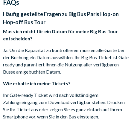
FAQs
beschnittenen Rosskastanienbäumen aufwartet.
Zugang im Unterdeck, und diese Fahrzeuge verkehren
gleichmäßig im gesamten Linienverkehr.
Lehnen Sie sich zurück und entspannen Sie sich, während Sie
Häufig gestellte Fragen zu
Big Bus Paris Hop-on
Bitte beachten Sie: Routen und Betriebszeiten können
den aufgezeichneten Kommentaren in 6 verschiedenen
Hop-off Bus Tour
während der Ferienzeit variieren. Bitte informieren Sie sich
Sprachen lauschen. Bei den Ticketoptionen Essential und
Muss ich micht für ein Datum für meine Big Bus Tour
vor Ort.
Explore ist außerdem eine Flussfahrt auf der Seine in Ihrem
entscheiden?
Die Nachttour findet nicht am 31. Dezember und 14. Juli
Ticket enthalten.
statt.
Ja. Um die Kapazität zu kontrollieren, müssen alle Gäste bei
Bei einer Panoramatour können Sie die Stadt auch bei Nacht
Lösen Sie die Gutscheine im Big-Bus-Informationszentrum,
der Buchung ein Datum auswählen. Ihr Big Bus Ticket ist Gate-
sehen. Der Anblick der Pariser Architektur bei Nacht,
11 avenue de l'Opéra 75001 Paris, oder bei den
ready und garantiert Ihnen die Nutzung aller verfügbaren
einschließlich der beliebten Illuminationen des Eiffelturms,
Kundenbetreuern an allen Big-Bus-Haltestellen ein.
Busse am gebuchten Datum.
kann niemanden kalt lassen. Big Bus Tours Paris bietet Ihnen
Flusskreuzfahrt - Das Kreuzfahrt-Ticket muss durch
das flexibelste Sightseeing-Erlebnis in der Stadt.
Wie erhalte ich meine Tickets?
Vorlage des ausgedruckten Tickets eingelöst werden, das
Sie beim Kauf/Einlösen Ihres Bustickets von einem Big Bus-
Ihr Gate-ready Ticket wird nach vollständigem
Mitarbeiter erhalten. Die Bateaux Parisiens stellen nach
Zahlungseingang zum Download verfügbar stehen. Drucken
Es gibt 3 verschiedene Ticket-Optionen zur Auswahl:
Erhalt dieses Tickets ein Kreuzfahrt-Ticket aus. Bitte
Sie Ihr Ticket aus oder zeigen Sie es ganz einfach auf Ihrem
informieren Sie sich über die aktuellen Betriebszeiten direkt
Discover Ticket:
Smartphone vor, wenn Sie in den Bus einsteigen.
bei Bateaux Parisiens auf deren Website
www.bateauxparisiens.com
1-Tag Hop-on Hop-off Big Bus Ticket