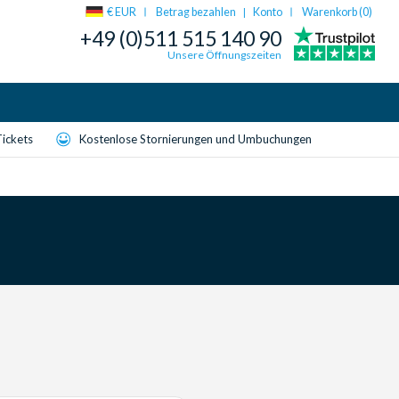
€ EUR
Betrag bezahlen
Konto
Warenkorb (
0
)
|
+49 (0)511 515 140 90
Unsere Öffnungszeiten
Tickets
Kostenlose Stornierungen und Umbuchungen