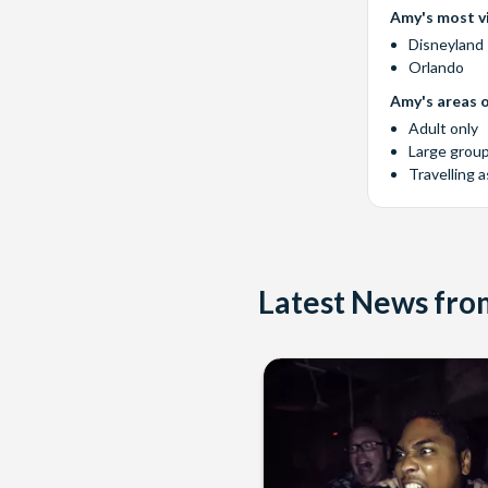
Amy's most vi
Disneyland 
Orlando
Amy's areas o
Adult only
Large grou
Travelling a
Latest News fr