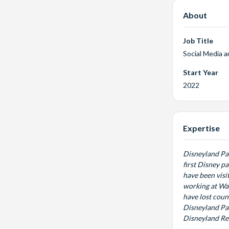
About
Job Title
Social Media a
Start Year
2022
Expertise
Disneyland Par
first Disney p
have been visi
working at Wal
have lost coun
Disneyland Par
Disneyland Res