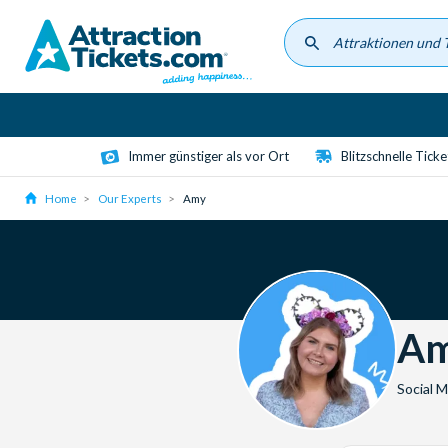
Skip
to
main
content
Immer günstiger als vor Ort
Blitzschnelle Tick
Home
Our Experts
Amy
A
Social 