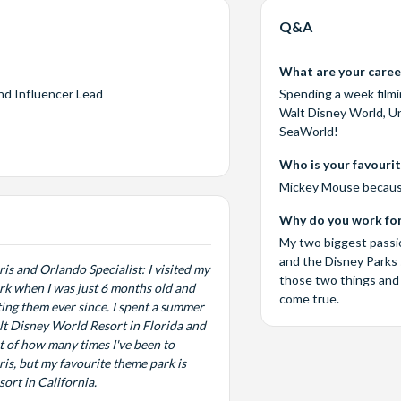
Q&A
What are your career
nd Influencer Lead
Spending a week filmi
Walt Disney World, Un
SeaWorld!
Who is your favouri
Mickey Mouse because
Why do you work for
My two biggest passio
and the Disney Parks 
is and Orlando Specialist: I visited my
those two things and 
ark when I was just 6 months old and
come true.
ting them ever since. I spent a summer
t Disney World Resort in Florida and
t of how many times I've been to
is, but my favourite theme park is
ort in California.