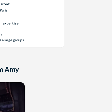
sited:
Paris
f expertise:
ps
s a large groups
om Amy