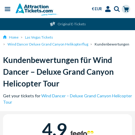
€ EUR
Menu
Skip
Select
Accounts
Cart
Original E-Tickets
to
Language
Menu
main
Home
Las Vegas Tickets
content
Wind Dancer Deluxe Grand Canyon Helikopterflug
Kundenbewertungen
Kundenbewertungen für Wind
Dancer – Deluxe Grand Canyon
Helicopter Tour
Get your tickets for
Wind Dancer – Deluxe Grand Canyon Helicopter
Tour
4.9