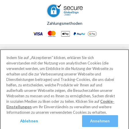
Zahlungsmethoden
© AttractionTickets.com 2002 - 2026
Eingetragener Firmensitz: 2nd Floor Nucleus House, 2 Lower Mortlake Road,
Indem Sie auf „Akzeptieren“ klicken, erklären Sie sich
Richmond, United Kingdom, TW9 2JA.
einverstanden mit der Nutzung von analytischen Cookies (die
AttractionTickets.com is a trading name of Attraction Tickets LTD, who are
verwendet werden, um Einblicke in die Nutzung der Webseite zu
the owners of UK Trademark Registration Nos. 3427114 and 3427117.
erhalten und die zur Verbesserung unserer Webseite und
Registered in England with registered number 4390984 and VAT Number
Dienstleistungen beitragen) und Tracking-Cookies, die uns dabei
795922965.
helfen, zu entscheiden, welche Produkte wir Ihnen auf und
außerhalb unserer Webseite zeigen, die Besucherzahlen unserer
Webseiten zu messen und es Ihnen zu ermöglichen, Sachen direkt
in sozialen Medien zu liken oder zu teilen. Klicken Sie auf
Cookie-
Einstellungen
um Ihr Einverständnis zu verwalten und weitere
Informationen zu unseren verwendeten Cookies zu erhalten.
Ablehnen
Annehmen