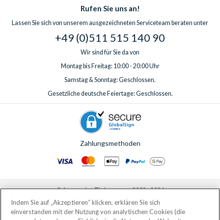
Rufen Sie uns an!
Lassen Sie sich von unserem ausgezeichneten Serviceteam beraten unter
+49 (0)511 515 140 90
Wir sind für Sie da von
Montag bis Freitag: 10:00 - 20:00 Uhr
Samstag & Sonntag: Geschlossen.
Gesetzliche deutsche Feiertage: Geschlossen.
Zahlungsmethoden
© AttractionTickets.com 2002 - 2026
Eingetragener Firmensitz: 2nd Floor Nucleus House, 2 Lower Mortlake Road,
Indem Sie auf „Akzeptieren“ klicken, erklären Sie sich
Richmond, United Kingdom, TW9 2JA.
einverstanden mit der Nutzung von analytischen Cookies (die
AttractionTickets.com is a trading name of Attraction Tickets LTD, who are