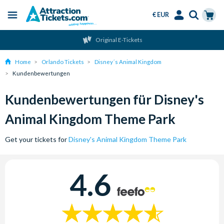
€ EUR
Menu
Skip
Select
Accounts
Cart
Original E-Tickets
to
Language
Menu
main
Home
Orlando Tickets
Disney´s Animal Kingdom
content
Kundenbewertungen
Kundenbewertungen für Disney's
Animal Kingdom Theme Park
Get your tickets for
Disney's Animal Kingdom Theme Park
4.6