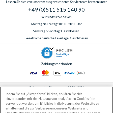
Lassen Sie sich von unserem ausgezeichneten Serviceteam beraten unter
+49 (0)511 515 140 90
Wir sind für Sie da von
Montag bis Freitag: 10:00 - 20:00 Uhr
Samstag & Sonntag: Geschlossen.
Gesetzliche deutsche Feiertage: Geschlossen.
Zahlungsmethoden
© AttractionTickets.com 2002 - 2026
Eingetragener Firmensitz: 2nd Floor Nucleus House, 2 Lower Mortlake Road,
Indem Sie auf „Akzeptieren“ klicken, erklären Sie sich
Richmond, United Kingdom, TW9 2JA.
einverstanden mit der Nutzung von analytischen Cookies (die
AttractionTickets.com is a trading name of Attraction Tickets LTD, who are
verwendet werden, um Einblicke in die Nutzung der Webseite zu
the owners of UK Trademark Registration Nos. 3427114 and 3427117.
erhalten und die zur Verbesserung unserer Webseite und
Registered in England with registered number 4390984 and VAT Number