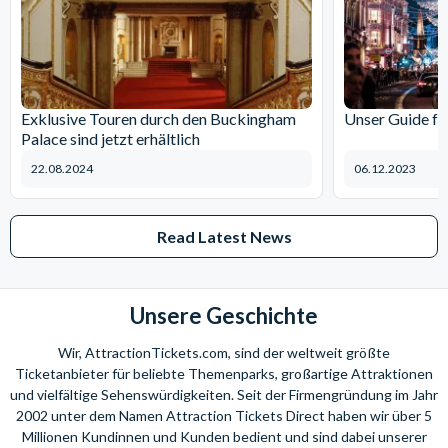
Die Warner Bros, Studio Tour London bietet einen
unvergesslichen Tag voller Zaubererspaß für die ganze Familie.
So funktioniert die Buchung...
Es gibt verschiedene Uhrzeiten für den Tourbeginn. Wählen Sie
Exklusive Touren durch den Buckingham
Unser Guide fü
Palace sind jetzt erhältlich
bei Ihrer Buchung einfach die Uhrzeit aus, zu welcher Sie den
Bus in King's Cross nehmen möchten, um Ihr Abenteuer zu
22.08.2024
06.12.2023
starten!
Abfahrt
Warner Bros.
Abfahrt von
Ankunft in
Read Latest News
von Kings
Studios
Warner Bros.
Kings
Cross
Tourbeginn
Studios
Cross
9:30 Uhr
11:30 Uhr
16:00 Uhr
17:30 Uhr
Unsere Geschichte
11:30 Uhr
13:30 Uhr
18:00 Uhr
19:30 Uhr
13:30 Uhr
15:30 Uhr
20:00 Uhr
21:30 Uhr
Wir, AttractionTickets.com, sind der weltweit größte
Ticketanbieter für beliebte Themenparks, großartige Attraktionen
und vielfältige Sehenswürdigkeiten. Seit der Firmengründung im Jahr
Treffpunkt:
King's Cross Station, Pancras Road, Bus Stop T.
2002 unter dem Namen Attraction Tickets Direct haben wir über 5
Millionen Kundinnen und Kunden bedient und sind dabei unserer