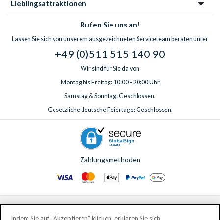
Lieblingsattraktionen
Rufen Sie uns an!
Lassen Sie sich von unserem ausgezeichneten Serviceteam beraten unter
+49 (0)511 515 140 90
Wir sind für Sie da von
Montag bis Freitag: 10:00 - 20:00 Uhr
Samstag & Sonntag: Geschlossen.
Gesetzliche deutsche Feiertage: Geschlossen.
Zahlungsmethoden
© AttractionTickets.com 2002 - 2026
Eingetragener Firmensitz: 2nd Floor Nucleus House, 2 Lower Mortlake Road,
Indem Sie auf „Akzeptieren“ klicken, erklären Sie sich