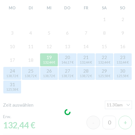
MO
DI
MI
DO
FR
SA
SO
1
2
3
4
5
6
7
8
9
10
11
12
13
14
15
16
19
20
21
22
23
17
18
132,44 €
146,17 €
132,44 €
132,44 €
132,44 €
24
25
26
27
28
29
30
138,72 €
138,72 €
138,72 €
138,72 €
138,72 €
125,58 €
125,58 €
31
125,58 €
Zeit auswählen
Erw.
132,44 €