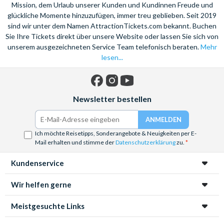
Dauer:
ca. 8 Stunden. Die Warner Bros. Studio Tour dauert
Mission, dem Urlaub unserer Kunden und Kundinnen Freude und
etwa 4 Stunden.
glückliche Momente hinzuzufügen, immer treu geblieben. Seit 2019
sind wir unter dem Namen AttractionTickets.com bekannt. Buchen
Sie Ihre Tickets direkt über unsere Website oder lassen Sie sich von
unserem ausgezeichneten Service Team telefonisch beraten.
Mehr
lesen...
Facebook
Instagram
YouTube
Newsletter bestellen
Ich möchte Reisetipps, Sonderangebote & Neuigkeiten per E-
Mail erhalten und stimme der
Datenschutzerklärung
zu.
Kundenservice
Wir helfen gerne
Meistgesuchte Links