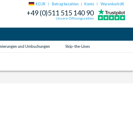
€ EUR
Betrag bezahlen
Konto
Warenkorb (
#
)
|
+49 (0)511 515 140 90
Unsere Öffnungszeiten
rnierungen und Umbuchungen
Skip-the-Lines