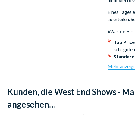
nicht viel be
Eines Tages e
zu erteilen. S
Wählen Sie 
Top Price
sehr guten
Standard 
Upper Cir
Mehr anzeig
Top Price
verfügbare
Kunden, die West End Shows - Ma
Bitte beachte
zu buchen. We
angesehen…
Theater:
Cambridge T
Dauer: