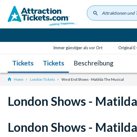
Skip
to
main
content
Immer günstiger als vor Ort
Original E
Tickets
Tickets
Beschreibung
Home
London Tickets
West End Shows - Matilda The Musical
London Shows - Matilda
London Shows - Matilda