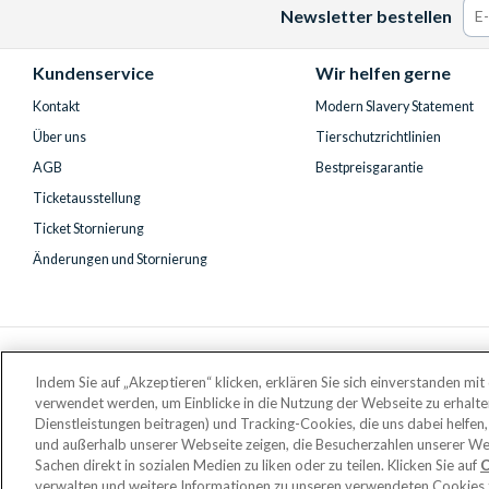
Newsletter bestellen
Facebook
Instagram
YouTube
Kundenservice
Wir helfen gerne
Kontakt
Modern Slavery Statement
Über uns
Tierschutzrichtlinien
AGB
Bestpreisgarantie
Ticketausstellung
Ticket Stornierung
Änderungen und Stornierung
Indem Sie auf „Akzeptieren“ klicken, erklären Sie sich einverstanden mi
verwendet werden, um Einblicke in die Nutzung der Webseite zu erhalt
Dienstleistungen beitragen) und Tracking-Cookies, die uns dabei helfen,
und außerhalb unserer Webseite zeigen, die Besucherzahlen unserer We
Eingetragener F
Sachen direkt in sozialen Medien zu liken oder zu teilen. Klicken Sie auf
C
AttractionTickets.com is a trading name of Attraction Tickets LTD, who
verwalten und weitere Informationen zu unseren verwendeten Cookies z