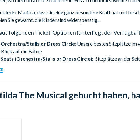
sser, wo die monströse Schulleiterin Miss Trunchbull sowohl Schüle
ntdeckt Matilda, dass sie eine ganz besondere Kraft hat und beschl
eien Sie gewarnt, die Kinder sind widerspenstig...
aus folgenden Ticket-Optionen (unterliegt der Verfügbark
 Orchestra/Stalls or Dress Circle
: Unsere besten Sitzplätze im 
 Blick auf die Bühne
Seats (Orchestra/Stalls or Dress Circle):
Sitzplätze an der Seit
cle:
Sitzplätze imUpper Circle
en
 Seats Super Saver Orchestra/Stalls or Dress Circle:
Die günst
n Sitzplätzen (Stalls oder Dress Circle) - limitierte Verfügbarkeit!
tilda The Musical gebucht haben, h
n Sie - die Verfügbarkeit und Lage der Sitzplätze variiert von Ab
nn Sie die Lage der verfügbaren Plätze vor der Buchung bespreche
heatre,
Earlham Street, Seven Dials, London WC2H 9HU.