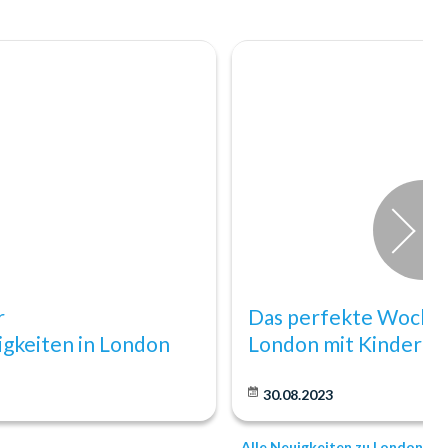
r
Das perfekte Woche
gkeiten in London
London mit Kindern
30.08.2023
Alle Neuigkeiten zu London