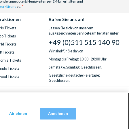
Sonderangebote & Neuigkeiten per E-Mail erhalten und
zerklärung
zu.
traktionen
Rufen Sie uns an!
is Tickets
Lassen Sie sich von unserem
ausgezeichneten Serviceteam beraten unter
do Tickets
+49 (0)511 515 140 90
ld Tickets
Wir sind für Sie da von
® Tickets
Montag bis Freitag: 10:00 - 20:00 Uhr
fornia Tickets
Samstag & Sonntag: Geschlossen.
ndo Tickets
Gesetzliche deutsche Feiertage:
wood Tickets
Geschlossen.
Ablehnen
Annehmen
ingdom, TW9 2JA.
red in England with registered number 4390984 and VAT Number 795922965.