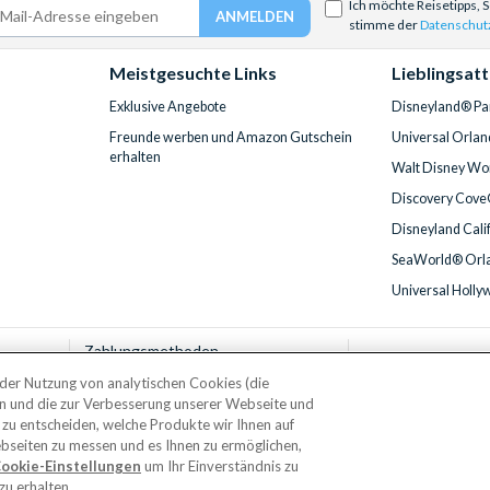
Ich möchte Reisetipps, 
stimme der
Datenschut
Meistgesuchte Links
Lieblingsat
Exklusive Angebote
Disneyland® Par
Freunde werben und Amazon Gutschein
Universal Orlan
erhalten
Walt Disney Wor
Discovery Cove
Disneyland Cali
SeaWorld® Orla
Universal Holly
Zahlungsmethoden
t der Nutzung von analytischen Cookies (die
en und die zur Verbesserung unserer Webseite und
 zu entscheiden, welche Produkte wir Ihnen auf
© AttractionTickets.com 2002 - 2026
bseiten zu messen und es Ihnen zu ermöglichen,
irmensitz: 2nd Floor Nucleus House, 2 Lower Mortlake Road, Richmond, United K
ookie-Einstellungen
um Ihr Einverständnis zu
 are the owners of UK Trademark Registration Nos. 3427114 and 3427117. Registe
u erhalten.