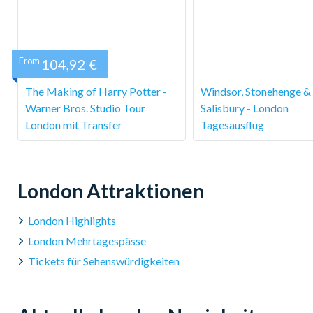
2 Stunden un
From
104,92 €
The Making of Harry Potter -
Windsor, Stonehenge &
Warner Bros. Studio Tour
Salisbury - London
London mit Transfer
Tagesausflug
London Attraktionen
London Highlights
London Mehrtagespässe
Tickets für Sehenswürdigkeiten