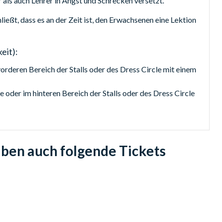
r als auch Lehrer in Angst und Schrecken versetzt.
ießt, dass es an der Zeit ist, den Erwachsenen eine Lektion
eit):
vorderen Bereich der Stalls oder des Dress Circle mit einem
e oder im hinteren Bereich der Stalls oder des Dress Circle
igsten Tickets mit den zum Zeitpunkt der Buchung besten
aben auch folgende Tickets
end zu Abend und es ist immer am besten, so früh wie möglich
n möchten, rufen Sie uns bitte an.