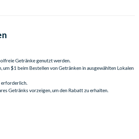
en
holfreie Getränke genutzt werden.
n, um $1 beim Bestellen von Getränken in ausgewählten Lokalen
erforderlich.
hres Getränks vorzeigen, um den Rabatt zu erhalten.
zur Happy Hour reduzierten Getränken gültig.
 nur von einer Person genutzt werden. Teilnehmende Restaurants
sen werden.