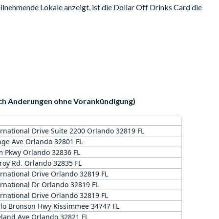
ilnehmende Lokale anzeigt, ist die Dollar Off Drinks Card die
ar Off Drinks Card ist in über 75 fantastischen Bars und
e Buena Vista gültig. Zahlen Sie nie wieder den vollen Preis!
 zwei Soft Drinks, sparen Sie zwei Dollar. Bestellen Sie drei Bier,
 so oft Sie wollen während Ihres Urlaubs!
llte Getränk wie Bier, Wein, Shots, Cocktails oder Soft Drinks in
lich Änderungen ohne Vorankündigung)
ar Off Drinks Karte für jedes Familienmitglied und alle
rnational Drive Suite 2200 Orlando 32819 FL
nge Ave Orlando 32801 FL
m Pkwy Orlando 32836 FL
estellte Getränk in 75 Bars und Restaurants in Orlando
roy Rd. Orlando 32835 FL
rinks
rnational Drive Orlando 32819 FL
kale zu finden
rnational Dr Orlando 32819 FL
tränk bestellen
rnational Drive Orlando 32819 FL
 Tage gültig
rlo Bronson Hwy Kissimmee 34747 FL
eland Ave Orlando 32821 FL