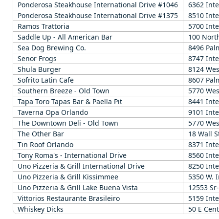
Ponderosa Steakhouse International Drive #1046
6362 Inte
Ponderosa Steakhouse International Drive #1375
8510 Inte
Ramos Trattoria
5700 Inte
Saddle Up - All American Bar
100 Nort
Sea Dog Brewing Co.
8496 Pal
Senor Frogs
8747 Inte
Shula Burger
8124 Wes
Sofrito Latin Cafe
8607 Pal
Southern Breeze - Old Town
5770 Wes
Tapa Toro Tapas Bar & Paella Pit
8441 Int
Taverna Opa Orlando
9101 Inte
The Downtown Deli - Old Town
5770 Wes
The Other Bar
18 Wall S
Tin Roof Orlando
8371 Inte
Tony Roma's - International Drive
8560 Inte
Uno Pizzeria & Grill International Drive
8250 Inte
Uno Pizzeria & Grill Kissimmee
5350 W. 
Uno Pizzeria & Grill Lake Buena Vista
12553 Sr
Vittorios Restaurante Brasileiro
5159 Inte
Whiskey Dicks
50 E Cent