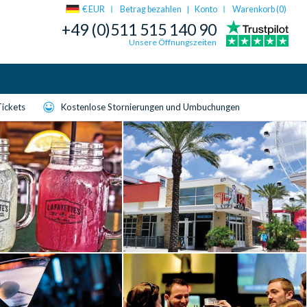
€ EUR
Betrag bezahlen
Konto
Warenkorb (
0
)
|
+49 (0)511 515 140 90
Unsere Öffnungszeiten
Tickets
Kostenlose Stornierungen und Umbuchungen