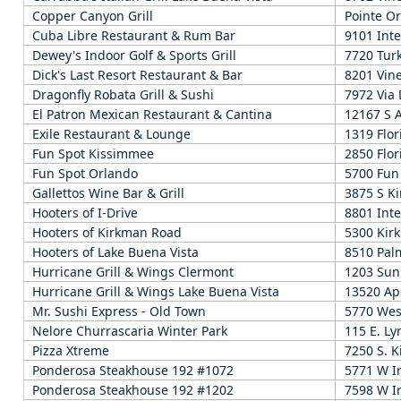
Copper Canyon Grill
Pointe Or
Cuba Libre Restaurant & Rum Bar
9101 Inte
Dewey's Indoor Golf & Sports Grill
7720 Tur
Dick's Last Resort Restaurant & Bar
8201 Vine
Dragonfly Robata Grill & Sushi
7972 Via
El Patron Mexican Restaurant & Cantina
12167 S 
Exile Restaurant & Lounge
1319 Flor
Fun Spot Kissimmee
2850 Flor
Fun Spot Orlando
5700 Fun
Gallettos Wine Bar & Grill
3875 S K
Hooters of I-Drive
8801 Inte
Hooters of Kirkman Road
5300 Kir
Hooters of Lake Buena Vista
8510 Pal
Hurricane Grill & Wings Clermont
1203 Sun
Hurricane Grill & Wings Lake Buena Vista
13520 Ap
Mr. Sushi Express - Old Town
5770 Wes
Nelore Churrascaria Winter Park
115 E. Ly
Pizza Xtreme
7250 S. 
Ponderosa Steakhouse 192 #1072
5771 W I
Ponderosa Steakhouse 192 #1202
7598 W I