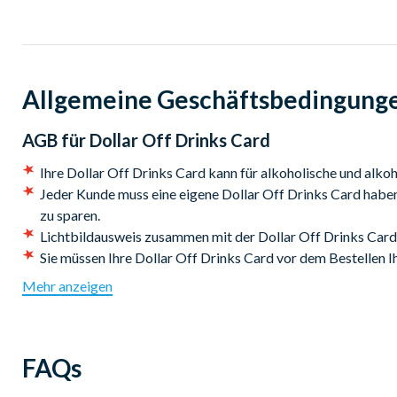
Allgemeine Geschäftsbedingung
AGB für
Dollar Off Drinks Card
Ihre Dollar Off Drinks Card kann für alkoholische und alko
Jeder Kunde muss eine eigene Dollar Off Drinks Card habe
zu sparen.
Lichtbildausweis zusammen mit der Dollar Off Drinks Card 
Sie müssen Ihre Dollar Off Drinks Card vor dem Bestellen I
Discounts nicht bei speziellen Getränkangeboten oder bei 
Mehr anzeigen
Die Dollar Off Drinks Card ist nicht übertragbar und kann
können zu jederzeit und ohne Vorankündigung ausgeschlos
FAQs