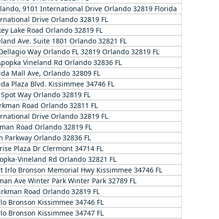
lando, 9101 International Drive Orlando 32819 Florida
rnational Drive Orlando 32819 FL
key Lake Road Orlando 32819 FL
land Ave. Suite 1801 Orlando 32821 FL
 Dellagio Way Orlando FL 32819 Orlando 32819 FL
Apopka Vineland Rd Orlando 32836 FL
ida Mall Ave, Orlando 32809 FL
ida Plaza Blvd. Kissimmee 34746 FL
 Spot Way Orlando 32819 FL
irkman Road Orlando 32811 FL
rnational Drive Orlando 32819 FL
kman Road Orlando 32819 FL
m Parkway Orlando 32836 FL
rise Plaza Dr Clermont 34714 FL
opka-Vineland Rd Orlando 32821 FL
t Irlo Bronson Memorial Hwy Kissimmee 34746 FL
man Ave Winter Park Winter Park 32789 FL
Kirkman Road Orlando 32819 FL
rlo Bronson Kissimmee 34746 FL
rlo Bronson Kissimmee 34747 FL