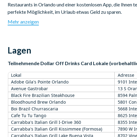
Restaurants in Orlando und einer kostenlosen App, die Ihnen te
perfekte Möglichkeit, im Urlaub etwas Geld zu sparen.
Mehr anzeigen
Zeigen Sie Ihre Karte vor und sparen Sie einen Dollar! Die Doll
Restaurants um den International Drive, Lake Kissimmee und Lak
Bestellen Sie einen Kaffe, sparen Sie einen Dollar. Bestellen Sie
sparen Sie drei Dollar. So einfach ist es - wiederholen Sie dies
Lagen
Der/Die Besitzer/in der Karte spart $1 auf jedes für sich beste
Teilnehmende Dollar Off Drinks Card Lokale (vorbehalt
über 75 teilnehmenden Lokalen in Orlando. Kaufen Sie eine Doll
werden $1 pro Getränk sparen!
Lokal
Adresse
Adobe Gila's Pointe Orlando
9101 Inte
Highlights
Avenue Gastrobar
13 S Ora
Black Fire Brazilian Steakhouse
8594 Pal
Der/Die Besitzer/in der Karte spart $1 auf jedes für sich b
Bloodhound Brew Orlando
5801 Con
Das Angebot gilt für Bier, Wein, Shots, Cocktails und Softd
Boi Brazil Churrascaria
5668 Inte
Laden Sie die kostenlose App herunter, um teilnehmende Lo
Cafe Tu Tu Tango
8625 Inte
Zeigen Sie Ihre Dollar Off Drinks Card vor, bevor Sie Ihr Ge
Carrabba's Italian Grill I-Drive 360
8355 Inte
Die Dollar Off Drinks Card ist ab der ersten Nutzung für 30
Carrabba's Italian Grill Kissimmee (Formosa)
7890 W I
Unbegrenztes Sparpotenzial
Carrabba's Italian Grill Lake Buena Vista
8702 Vin