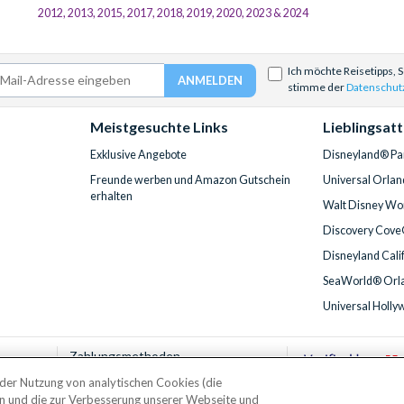
2012, 2013, 2015, 2017, 2018, 2019, 2020, 2023 & 2024
Ich möchte Reisetipps, 
stimme der
Datenschut
Meistgesuchte Links
Lieblingsat
Exklusive Angebote
Disneyland® Par
Freunde werben und Amazon Gutschein
Universal Orlan
erhalten
Walt Disney Wor
Discovery Cove
Disneyland Cali
SeaWorld® Orla
Universal Holly
Zahlungsmethoden
t der Nutzung von analytischen Cookies (die
en und die zur Verbesserung unserer Webseite und