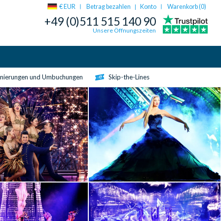
€ EUR
Betrag bezahlen
Konto
Warenkorb (
0
)
|
+49 (0)511 515 140 90
Unsere Öffnungszeiten
rnierungen und Umbuchungen
Skip-the-Lines