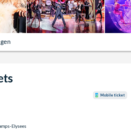
ngen
ets
Mobile ticket
hamps-Elysees