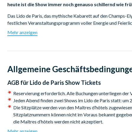
heute ist die Show immer noch genauso schillernd wie frü
Das Lido de Paris, das mythische Kabarett auf den Champs-Ely
festlichen Veranstaltungsprogramm voller Energie und Feierlic
Mehr anzeigen
Das Programm umfasst eine zauberhafte und mitreißende Pre
geschaffenen Tableau "Unforgettable", einer fabelhaften Reis
Der talentierte Franco Dragone, Regisseur der prächtigsten int
"Paris Merveilles" die Stadt der Lichter mit einer subtilen M
Allgemeine Geschäftsbedingung
Auf der Bühne wechselt die 50-köpfige Truppe zwischen ate
visuellen Effekten untermalt werden, die den Zuschauer in ihre
AGB für
Lido de Paris Show Tickets
Tanzvorführungen der berühmten Bluebells Girls und Lido Bo
Reservierung erforderlich. Alle Buchungen unterliegen der 
Eine ganze Stadt verwandelt sich vor Ihren Augen und lässt d
Jeden Abend finden zwei Shows im Lido de Paris statt: um 
Reise, bei der die Wahrzeichen der Hauptstadt in die verschie
Die Sitzplätze werden von den Maîtres d’hôtels zugewiesen
Sitzplatznummern können nicht im Voraus bekannt gegeben
Ticket-Optionen (vorbehaltlich Änderungen)
die Maîtres d’hôtels werden nicht akzeptiert.
Nur Show:
Getränke nich inbegriffen, Sitzplätze in der Kat
Um die Künstler auf der Bühne nicht zu stören und um die an
Mehr anzeigen