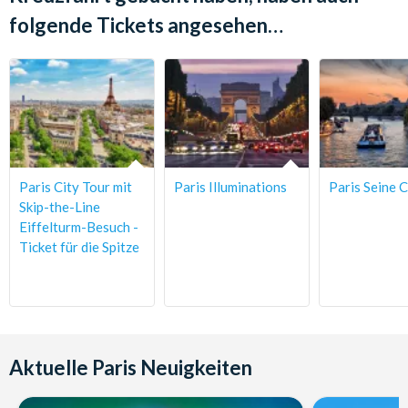
folgende Tickets angesehen…
Stornierungsbedingungen:
Kostenlose Stornierung für
Buchungen, die bis zu 5 Tage vor dem Tourdatum beim
Anbieter storniert werden. Bei Stornierungen innerhalb von
5 Tagen vor dem Tourdatum erfolgt keine Rückerstattung.
Paris City Tour mit
Paris Illuminations
Paris Seine C
Skip-the-Line
Eiffelturm-Besuch -
Ticket für die Spitze
Aktuelle Paris Neuigkeiten