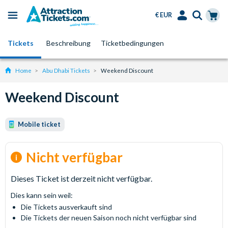
€ EUR
Menu
Skip
Select
Accounts
Cart
Tickets
Beschreibung
Ticketbedingungen
to
Language
Menu
main
content
Home
Abu Dhabi Tickets
Weekend Discount
Weekend Discount
Mobile ticket
Nicht verfügbar
Dieses Ticket ist derzeit nicht verfügbar.
Dies kann sein weil:
Die Tickets ausverkauft sind
Die Tickets der neuen Saison noch nicht verfügbar sind