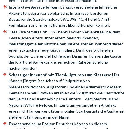
eines Raketenstarts noch interessanter machen.
Interaktive Ausstellungen:
Es gibt verschiedene lehrreiche
Aktivitäten, darunter spielerische Erlebnisse, bei denen
Besucher die Startkomplexe 39A, 39B, 40, 41 und 37 mit
Ferngläsern und Informationsgrafiken erkunden können.
Test Fire Simulation:
Ein Erlebnis voller Nervenkitzel, bei dem
Gäste jeden Alters unter einem beeindruckenden,
maßstabsgetreuen Motor einer Rakete stehen, während dieser
einen statischen Feuertest simuliert. Dank des brüllenden
Sounds, der Lichter und kühlenden Dämpfen können die Gäste
die Kraft und Aufregung einer echten Raketenzündung
nachempfinden.
Schattiger Innenhof mit Tierskulpturen zum Klettern:
Hier
können jüngere Besucher auf Skulpturen von
Meeresschildkröten, Alligatoren und eines Adlernests klettern.
Gemeinsam mit Grafiken erzählen die Skulpturen die Geschichte
der Heimat des Kennedy Space Centers – dem Merritt Island
National Wildlife Refuge. Im Zentrum verbindet ein Artefakt
eines nicht länger genutzten mobilen Startgerüsts die Gäste mit
anderen Startrampen in der Nähe.
Essensbereich im Freien:
Besucher können an diesem