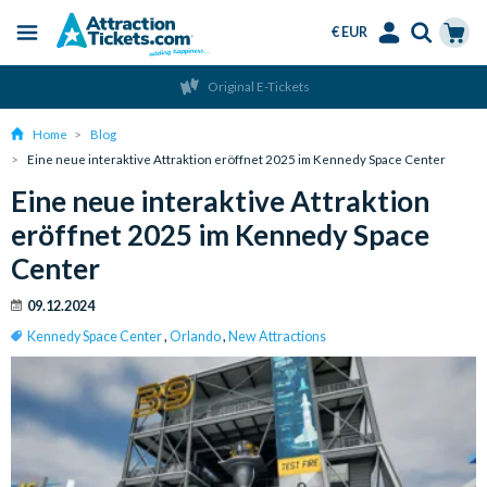
€ EUR
Menu
Skip
Select
Accounts
Cart
Original E-Tickets
to
Language
Menu
main
Home
Blog
content
Eine neue interaktive Attraktion eröffnet 2025 im Kennedy Space Center
Eine neue interaktive Attraktion
eröffnet 2025 im Kennedy Space
Center
09.12.2024
Kennedy Space Center
,
Orlando
,
New Attractions