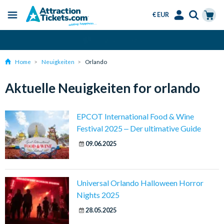
€ EUR
Menu
Skip
Select
Accounts
Cart
Über 15 Millionen verkaufte Tickets
to
Language
Menu
main
Home
Neuigkeiten
Orlando
content
Aktuelle Neuigkeiten for orlando
EPCOT International Food & Wine
Festival 2025 ‒ Der ultimative Guide
09.06.2025
Universal Orlando Halloween Horror
Nights 2025
28.05.2025