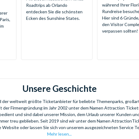
während Ihrer Flor
Roadtrips ab Orlando
Rundreise besuche
entdecken Sie die schönsten
erer
Hier sind 6 Gründe
Ecken des Sunshine States.
Paris,
den Visitor Comple
im
verpassen sollten!
Unsere Geschichte
nd der weltweit größte Ticketanbieter für beliebte Themenparks, großar
eit der Firmengründung im Jahr 2002 unter dem Namen Attraction Tickets
bedient und sind dabei unserer Mission, dem Urlaub unserer Kunden u
mmer treu geblieben. Seit 2019 sind wir unter dem Namen AttractionTi
re Website oder lassen Sie sich von unserem ausgezeichneten Service T
Mehr lesen...