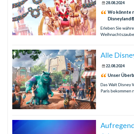
28.08.2024
Wo könnte n
Disneyland®
Erleben Sie währ
Weihnachtszaube
Alle Disn
22.08.2024
Unser Überb
Das Walt Disney W
Paris bekommen n
Aufregend