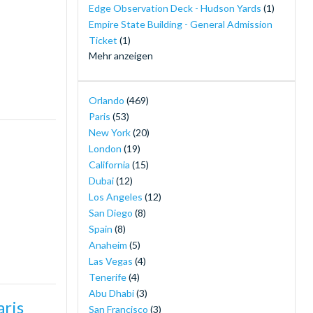
Edge Observation Deck - Hudson Yards
(1)
Empire State Building - General Admission
Ticket
(1)
Mehr anzeigen
Ferrari World Abu Dhabi
(1)
30-Minute Airboat Adventure Package at
Orlando
(469)
Wild Florida with Roundtrip Transportation
Paris
(53)
(1)
New York
(20)
Gatorland Tickets
(1)
London
(19)
Go City: Dubai Explorer Pass
(1)
California
(15)
Go City: San Diego All-Inclusive Pass
(1)
Dubai
(12)
Good Night, Oscar
(1)
Los Angeles
(12)
I-RIDE Trolley Unlimited Ride Pass
(1)
San Diego
(8)
The Orlando Eye
(1)
Spain
(8)
LEGOLAND® Dubai
(1)
Anaheim
(5)
LEGOLAND® Windsor Resort Tickets
(1)
Las Vegas
(4)
Life of Pi
(1)
Tenerife
(4)
London Explorer Pass
(1)
Abu Dhabi
(3)
aris
London Eye Tickets
(1)
San Francisco
(3)