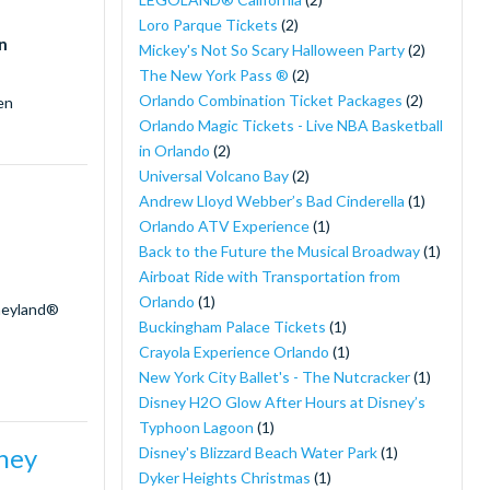
Loro Parque Tickets
(2)
n
Mickey's Not So Scary Halloween Party
(2)
The New York Pass ®
(2)
Orlando Combination Ticket Packages
(2)
en
Orlando Magic Tickets - Live NBA Basketball
in Orlando
(2)
Universal Volcano Bay
(2)
Andrew Lloyd Webber’s Bad Cinderella
(1)
Orlando ATV Experience
(1)
Back to the Future the Musical Broadway
(1)
Airboat Ride with Transportation from
Orlando
(1)
sneyland®
Buckingham Palace Tickets
(1)
Crayola Experience Orlando
(1)
New York City Ballet's - The Nutcracker
(1)
Disney H2O Glow After Hours at Disney’s
Typhoon Lagoon
(1)
sney
Disney's Blizzard Beach Water Park
(1)
Dyker Heights Christmas
(1)