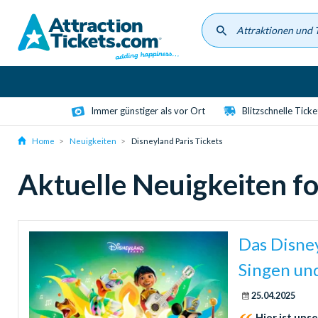
Skip
to
main
content
Immer günstiger als vor Ort
Blitzschnelle Tick
Home
Neuigkeiten
Disneyland Paris Tickets
Aktuelle Neuigkeiten fo
Das Disney
Singen un
25.04.2025
Hier ist uns