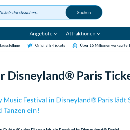
Angebote
Attraktionen
etausstellung
Original E-Tickets
Über 15 Millionen verkaufte 
r Disneyland® Paris Tick
 Music Festival in Disneyland® Paris lädt 
d Tanzen ein!
er Guide für das Disney Music Festival in Disneyland® Paris!