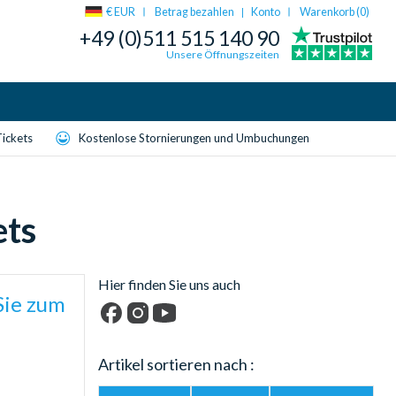
€ EUR
Betrag bezahlen
Konto
Warenkorb (
0
)
|
+49 (0)511 515 140 90
Unsere Öffnungszeiten
Tickets
Kostenlose Stornierungen und Umbuchungen
ets
Hier finden Sie uns auch
Sie zum
Facebook
Instagram
YouTube
Artikel sortieren nach :