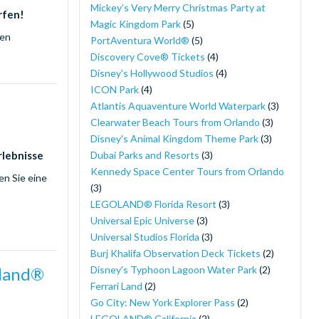
Mickey’s Very Merry Christmas Party at
rfen!
Magic Kingdom Park
(5)
den
PortAventura World®
(5)
Discovery Cove® Tickets
(4)
Disney's Hollywood Studios
(4)
ICON Park
(4)
Atlantis Aquaventure World Waterpark
(3)
Clearwater Beach Tours from Orlando
(3)
Disney's Animal Kingdom Theme Park
(3)
Dubai Parks and Resorts
(3)
rlebnisse
Kennedy Space Center Tours from Orlando
en Sie eine
(3)
LEGOLAND® Florida Resort
(3)
Universal Epic Universe
(3)
Universal Studios Florida
(3)
Burj Khalifa Observation Deck Tickets
(2)
Disney's Typhoon Lagoon Water Park
(2)
yland®
Ferrari Land
(2)
Go City: New York Explorer Pass
(2)
LEGOLAND® California
(2)