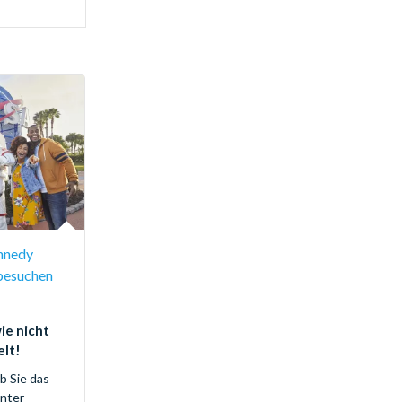
Walt Disney Studios® Park
(1)
Christmas Spectacular Starring the Radio
City Rockettes®
(1)
Wild Wadi Waterpark™
(1)
Yas Waterworld
(1)
nnedy
besuchen
wie nicht
elt!
ob Sie das
nter