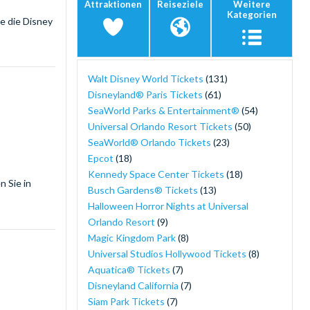
Attraktionen
Reiseziele
Weitere
Kategorien
ie die Disney
Walt Disney World Tickets
(131)
Disneyland® Paris Tickets
(61)
SeaWorld Parks & Entertainment®
(54)
Universal Orlando Resort Tickets
(50)
SeaWorld® Orlando Tickets
(23)
Epcot
(18)
Kennedy Space Center Tickets
(18)
n Sie in
Busch Gardens® Tickets
(13)
Halloween Horror Nights at Universal
Orlando Resort
(9)
Magic Kingdom Park
(8)
Universal Studios Hollywood Tickets
(8)
Aquatica® Tickets
(7)
Disneyland California
(7)
Siam Park Tickets
(7)