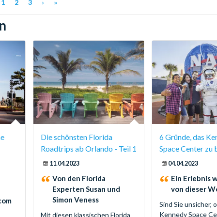
1
2
3
›
»
n
ne
Die schönsten Florida
6 Gründe, das Ke
Roadtrips ab Orlando - Teil 1
Space Center zu 
11.04.2023
04.04.2023
Von den Florida
Ein Erlebnis 
Experten Susan und
von dieser W
Simon Veness
.com
Sind Sie unsicher, 
Kennedy Space Ce
Mit diesen klassischen Florida