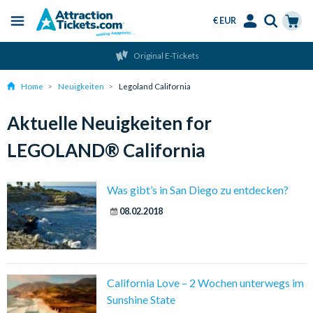
€ EUR
Menu
Skip
Select
Accounts
Cart
Original E-Tickets
to
Language
Menu
main
Home
Neuigkeiten
Legoland California
content
Aktuelle Neuigkeiten for
LEGOLAND® California
Was gibt’s in San Diego zu entdecken?
08.02.2018
California Love – 2 Wochen unterwegs im
Sunshine State