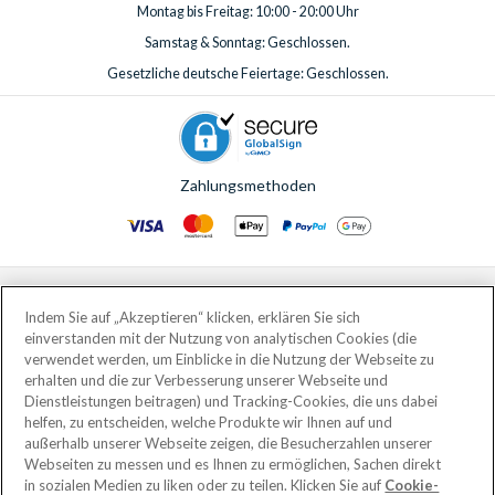
Montag bis Freitag: 10:00 - 20:00 Uhr
Samstag & Sonntag: Geschlossen.
Gesetzliche deutsche Feiertage: Geschlossen.
Zahlungsmethoden
© AttractionTickets.com 2002 - 2026
Eingetragener Firmensitz: 2nd Floor Nucleus House, 2 Lower Mortlake Road,
Indem Sie auf „Akzeptieren“ klicken, erklären Sie sich
Richmond, United Kingdom, TW9 2JA.
einverstanden mit der Nutzung von analytischen Cookies (die
AttractionTickets.com is a trading name of Attraction Tickets LTD, who are
verwendet werden, um Einblicke in die Nutzung der Webseite zu
the owners of UK Trademark Registration Nos. 3427114 and 3427117.
erhalten und die zur Verbesserung unserer Webseite und
Registered in England with registered number 4390984 and VAT Number
Dienstleistungen beitragen) und Tracking-Cookies, die uns dabei
795922965.
helfen, zu entscheiden, welche Produkte wir Ihnen auf und
außerhalb unserer Webseite zeigen, die Besucherzahlen unserer
Webseiten zu messen und es Ihnen zu ermöglichen, Sachen direkt
in sozialen Medien zu liken oder zu teilen. Klicken Sie auf
Cookie-