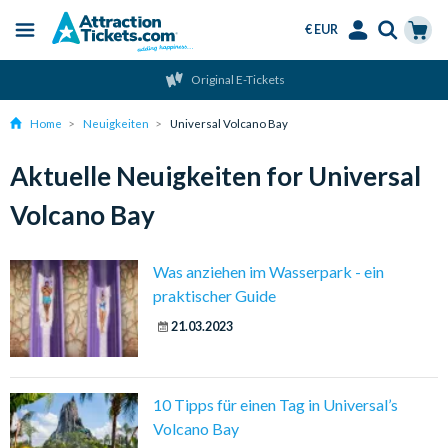
€ EUR
Menu
Skip
Select
Accounts
Cart
Original E-Tickets
to
Language
Menu
main
Home
Neuigkeiten
Universal Volcano Bay
content
Aktuelle Neuigkeiten for Universal
Volcano Bay
Was anziehen im Wasserpark - ein
praktischer Guide
21.03.2023
10 Tipps für einen Tag in Universal’s
Volcano Bay