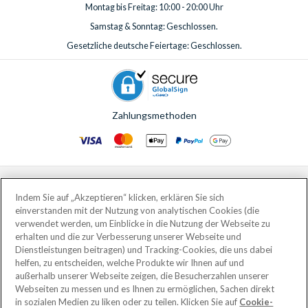
Montag bis Freitag: 10:00 - 20:00 Uhr
Samstag & Sonntag: Geschlossen.
Gesetzliche deutsche Feiertage: Geschlossen.
Zahlungsmethoden
© AttractionTickets.com 2002 - 2026
Eingetragener Firmensitz: 2nd Floor Nucleus House, 2 Lower Mortlake Road,
Indem Sie auf „Akzeptieren“ klicken, erklären Sie sich
Richmond, United Kingdom, TW9 2JA.
einverstanden mit der Nutzung von analytischen Cookies (die
AttractionTickets.com is a trading name of Attraction Tickets LTD, who are
verwendet werden, um Einblicke in die Nutzung der Webseite zu
the owners of UK Trademark Registration Nos. 3427114 and 3427117.
erhalten und die zur Verbesserung unserer Webseite und
Registered in England with registered number 4390984 and VAT Number
Dienstleistungen beitragen) und Tracking-Cookies, die uns dabei
795922965.
helfen, zu entscheiden, welche Produkte wir Ihnen auf und
außerhalb unserer Webseite zeigen, die Besucherzahlen unserer
Webseiten zu messen und es Ihnen zu ermöglichen, Sachen direkt
in sozialen Medien zu liken oder zu teilen. Klicken Sie auf
Cookie-