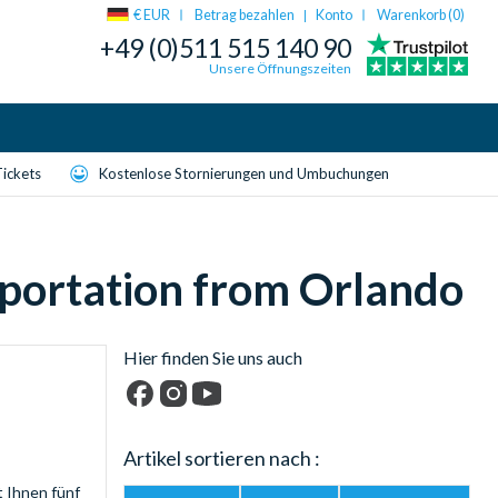
€ EUR
Betrag bezahlen
Konto
Warenkorb (
0
)
|
+49 (0)511 515 140 90
Unsere Öffnungszeiten
Tickets
Kostenlose Stornierungen und Umbuchungen
sportation from Orlando
Hier finden Sie uns auch
Facebook
Instagram
YouTube
Artikel sortieren nach :
 Ihnen fünf