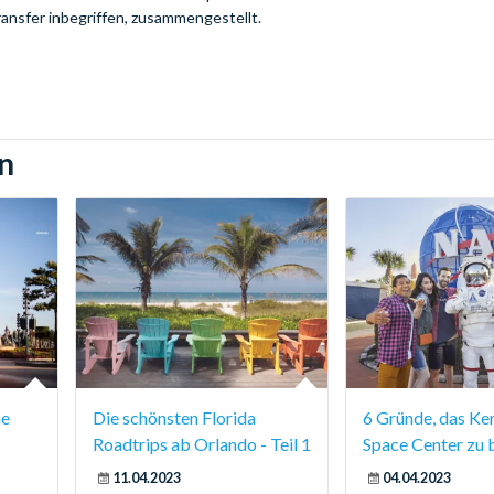
ansfer inbegriffen, zusammengestellt.
n
ne
Die schönsten Florida
6 Gründe, das Ke
Roadtrips ab Orlando - Teil 1
Space Center zu 
11.04.2023
04.04.2023