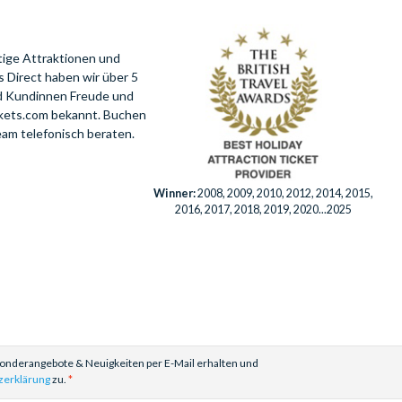
Walt Disney Studios® Park
(1)
Christmas Spectacular Starring the Radio
tige Attraktionen und
City Rockettes®
(1)
 Direct haben wir über 5
Wild Wadi Waterpark™
(1)
nd Kundinnen Freude und
Yas Waterworld
(1)
ckets.com bekannt. Buchen
eam telefonisch beraten.
Winner:
2008, 2009, 2010, 2012, 2014, 2015,
2016, 2017, 2018, 2019, 2020...2025
Sonderangebote & Neuigkeiten per E-Mail erhalten und
zerklärung
zu.