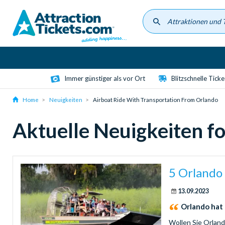
Skip
to
main
content
Immer günstiger als vor Ort
Blitzschnelle Tick
Home
Neuigkeiten
Airboat Ride With Transportation From Orlando
Aktuelle Neuigkeiten f
5 Orlando 
13.09.2023
Orlando hat
Wollen Sie Orlan