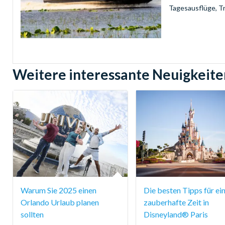
Tagesausflüge, Tr
Weitere interessante Neuigkeite
Warum Sie 2025 einen
Die besten Tipps für ei
Orlando Urlaub planen
zauberhafte Zeit in
sollten
Disneyland® Paris