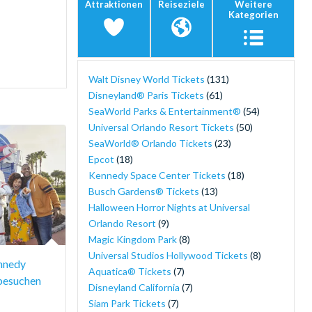
Attraktionen
Reiseziele
Weitere
Kategorien
Walt Disney World Tickets
(131)
Disneyland® Paris Tickets
(61)
SeaWorld Parks & Entertainment®
(54)
Universal Orlando Resort Tickets
(50)
SeaWorld® Orlando Tickets
(23)
Epcot
(18)
Kennedy Space Center Tickets
(18)
Busch Gardens® Tickets
(13)
Halloween Horror Nights at Universal
Orlando Resort
(9)
Magic Kingdom Park
(8)
Universal Studios Hollywood Tickets
(8)
nnedy
Aquatica® Tickets
(7)
besuchen
Disneyland California
(7)
Siam Park Tickets
(7)