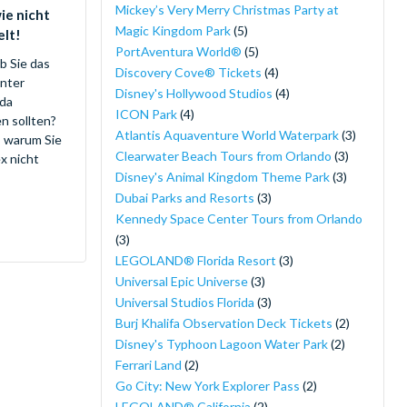
Mickey’s Very Merry Christmas Party at
wie nicht
Magic Kingdom Park
(5)
elt!
PortAventura World®
(5)
ob Sie das
Discovery Cove® Tickets
(4)
nter
Disney's Hollywood Studios
(4)
ida
ICON Park
(4)
n sollten?
Atlantis Aquaventure World Waterpark
(3)
, warum Sie
Clearwater Beach Tours from Orlando
(3)
x nicht
Disney's Animal Kingdom Theme Park
(3)
Dubai Parks and Resorts
(3)
Kennedy Space Center Tours from Orlando
(3)
LEGOLAND® Florida Resort
(3)
Universal Epic Universe
(3)
Universal Studios Florida
(3)
Burj Khalifa Observation Deck Tickets
(2)
Disney's Typhoon Lagoon Water Park
(2)
Ferrari Land
(2)
Go City: New York Explorer Pass
(2)
LEGOLAND® California
(2)