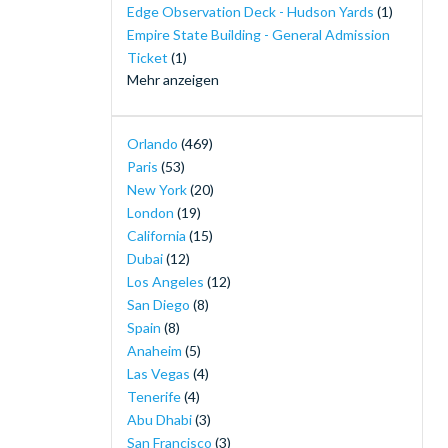
Edge Observation Deck - Hudson Yards
(1)
Empire State Building - General Admission
Ticket
(1)
Mehr anzeigen
Ferrari World Abu Dhabi
(1)
30-Minute Airboat Adventure Package at
Orlando
(469)
Wild Florida with Roundtrip Transportation
Paris
(53)
(1)
New York
(20)
Gatorland Tickets
(1)
London
(19)
Go City: Dubai Explorer Pass
(1)
California
(15)
Go City: San Diego All-Inclusive Pass
(1)
Dubai
(12)
Good Night, Oscar
(1)
Los Angeles
(12)
I-RIDE Trolley Unlimited Ride Pass
(1)
San Diego
(8)
The Orlando Eye
(1)
Spain
(8)
LEGOLAND® Dubai
(1)
Anaheim
(5)
LEGOLAND® Windsor Resort Tickets
(1)
Las Vegas
(4)
Life of Pi
(1)
Tenerife
(4)
London Explorer Pass
(1)
Abu Dhabi
(3)
London Eye Tickets
(1)
San Francisco
(3)