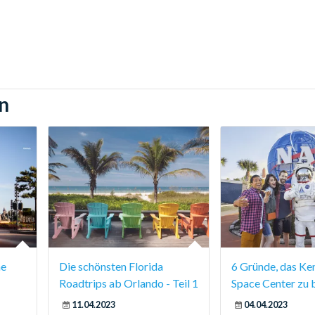
n
ne
Die schönsten Florida
6 Gründe, das Ke
Roadtrips ab Orlando - Teil 1
Space Center zu 
11.04.2023
04.04.2023