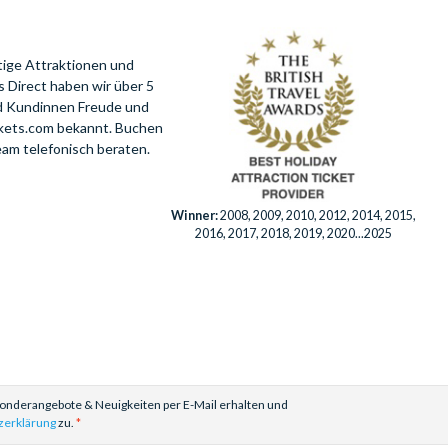
Walt Disney Studios® Park
(1)
Christmas Spectacular Starring the Radio
tige Attraktionen und
City Rockettes®
(1)
 Direct haben wir über 5
Wild Wadi Waterpark™
(1)
nd Kundinnen Freude und
Yas Waterworld
(1)
ckets.com bekannt. Buchen
eam telefonisch beraten.
Winner:
2008, 2009, 2010, 2012, 2014, 2015,
2016, 2017, 2018, 2019, 2020...2025
Sonderangebote & Neuigkeiten per E-Mail erhalten und
zerklärung
zu.