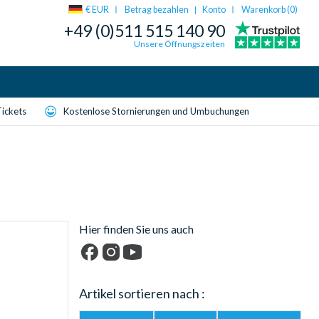
€ EUR
Betrag bezahlen
Konto
Warenkorb (
0
)
|
+49 (0)511 515 140 90
Unsere Öffnungszeiten
Tickets
Kostenlose Stornierungen und Umbuchungen
Hier finden Sie uns auch
Facebook
Instagram
YouTube
Artikel sortieren nach :