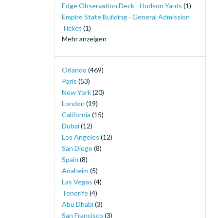
Edge Observation Deck - Hudson Yards
(1)
Empire State Building - General Admission
Ticket
(1)
Mehr anzeigen
Ferrari World Abu Dhabi
(1)
30-Minute Airboat Adventure Package at
Orlando
(469)
Wild Florida with Roundtrip Transportation
Paris
(53)
(1)
New York
(20)
Gatorland Tickets
(1)
London
(19)
Go City: Dubai Explorer Pass
(1)
California
(15)
Go City: San Diego All-Inclusive Pass
(1)
Dubai
(12)
Good Night, Oscar
(1)
Los Angeles
(12)
I-RIDE Trolley Unlimited Ride Pass
(1)
San Diego
(8)
The Orlando Eye
(1)
Spain
(8)
LEGOLAND® Dubai
(1)
Anaheim
(5)
LEGOLAND® Windsor Resort Tickets
(1)
Las Vegas
(4)
Life of Pi
(1)
Tenerife
(4)
London Explorer Pass
(1)
Abu Dhabi
(3)
London Eye Tickets
(1)
San Francisco
(3)