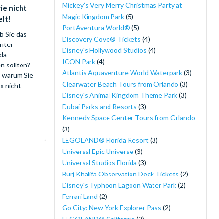
Mickey’s Very Merry Christmas Party at
wie nicht
Magic Kingdom Park
(5)
elt!
PortAventura World®
(5)
ob Sie das
Discovery Cove® Tickets
(4)
nter
Disney's Hollywood Studios
(4)
ida
ICON Park
(4)
n sollten?
Atlantis Aquaventure World Waterpark
(3)
, warum Sie
Clearwater Beach Tours from Orlando
(3)
x nicht
Disney's Animal Kingdom Theme Park
(3)
Dubai Parks and Resorts
(3)
Kennedy Space Center Tours from Orlando
(3)
LEGOLAND® Florida Resort
(3)
Universal Epic Universe
(3)
Universal Studios Florida
(3)
Burj Khalifa Observation Deck Tickets
(2)
Disney's Typhoon Lagoon Water Park
(2)
Ferrari Land
(2)
Go City: New York Explorer Pass
(2)
LEGOLAND® California
(2)