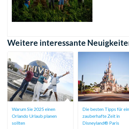
Weitere interessante Neuigkeite
Warum Sie 2025 einen
Die besten Tipps für ei
Orlando Urlaub planen
zauberhafte Zeit in
sollten
Disneyland® Paris