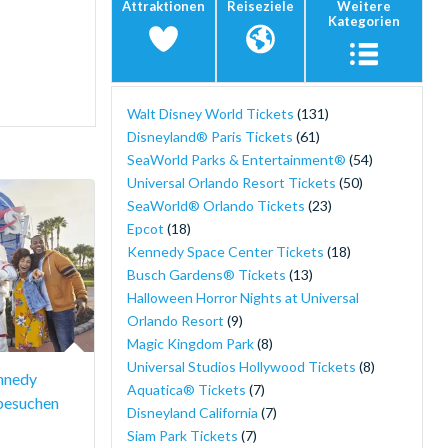
Attraktionen
Reiseziele
Weitere
Kategorien
Walt Disney World Tickets
(131)
Disneyland® Paris Tickets
(61)
SeaWorld Parks & Entertainment®
(54)
Universal Orlando Resort Tickets
(50)
SeaWorld® Orlando Tickets
(23)
Epcot
(18)
Kennedy Space Center Tickets
(18)
Busch Gardens® Tickets
(13)
Halloween Horror Nights at Universal
Orlando Resort
(9)
Magic Kingdom Park
(8)
Universal Studios Hollywood Tickets
(8)
nnedy
Aquatica® Tickets
(7)
besuchen
Disneyland California
(7)
Siam Park Tickets
(7)