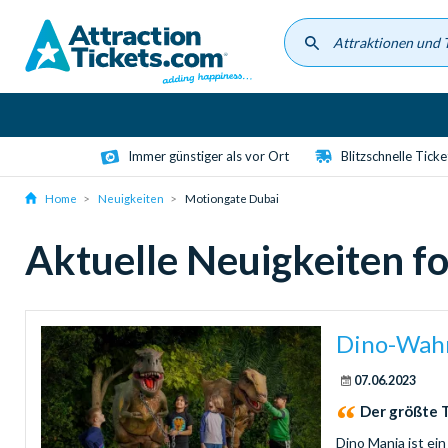
Skip
to
main
content
Immer günstiger als vor Ort
Blitzschnelle Tick
Home
Neuigkeiten
Motiongate Dubai
Aktuelle Neuigkeiten
Dino-Wahn
07.06.2023
Der größte 
Dino Mania ist ein