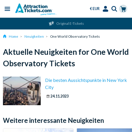
€ EUR
Menu
Skip
Select
Accounts
Cart
Original E-Tickets
to
Language
Menu
main
Home
Neuigkeiten
One World Observatory Tickets
content
Aktuelle Neuigkeiten for One World
Observatory Tickets
Die besten Aussichtspunkte in New York
City
24.11.2023
Weitere interessante Neuigkeiten